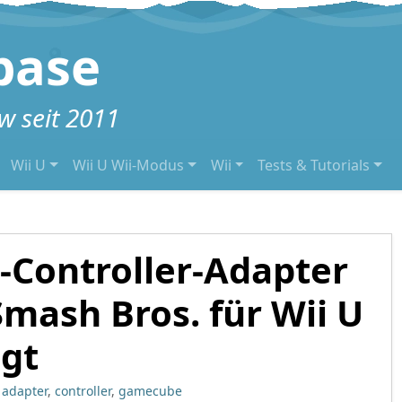
base
 seit 2011
Wii U
Wii U Wii-Modus
Wii
Tests & Tutorials
Controller-Adapter
Smash Bros. für Wii U
gt
adapter
,
controller
,
gamecube