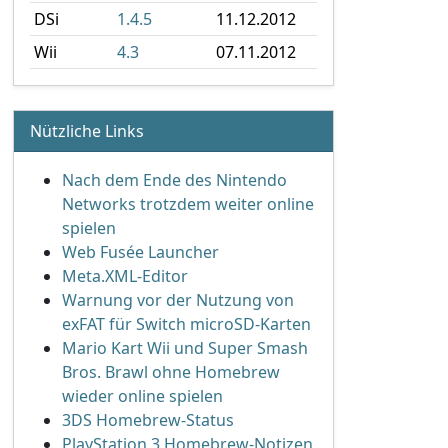
DSi
1.4.5
11.12.2012
Wii
4.3
07.11.2012
Nützliche Links
Nach dem Ende des Nintendo
Networks trotzdem weiter online
spielen
Web Fusée Launcher
Meta.XML-Editor
Warnung vor der Nutzung von
exFAT für Switch microSD-Karten
Mario Kart Wii und Super Smash
Bros. Brawl ohne Homebrew
wieder online spielen
3DS Homebrew-Status
PlayStation 3 Homebrew-Notizen