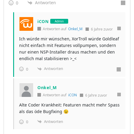
Antworten
0
iCON
Admin
Antworten auf
Onkel_M
6 Jahre zuvor
Ich würde mir wünschen, XorTroll würde Goldleaf
nicht einfach mit Features vollpumpen, sondern
nur einen NSP-Installer draus machen und den
endlich mal stabilisieren >_<
Antworten
0
Onkel_M
Antworten auf
iCON
6 Jahre zuvor
Alte Coder Krankheit: Featuren macht mehr Spass
als das öde Bugfixing 😉
Antworten
0