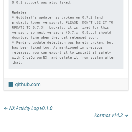
9.0.1 support was also fixed.

Updates
* Goldleaf's updater is broken on 0.7.2 (and 
probably lower versions). PLEASE, DON'T USE IT TO 
UPDATE TO 0.7.3!. Luckily, it is fixed for this 
version, so next versions (0.7.x, 0.8...) should 
download fine when they get released soon.

* Pending update detection was barely broken, but 
has been fixed too. As mentioned in previous 
releases, you can export it to install it safely 
with ChoiDujourNX, and delete it from system after 
that.
github.com
Beitragsnavigation
←
NX Activity Log v0.1.0
Kosmos v14.2
→