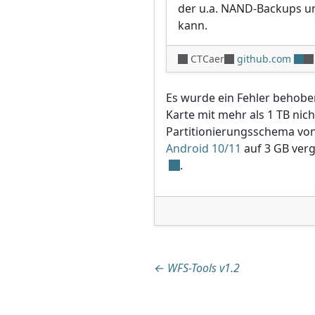
der u.a. NAND-Backups u
kann.
CTCaer
github.com
Es wurde ein Fehler behobe
Karte mit mehr als 1 TB nic
Partitionierungsschema von 
Android 10/11
auf 3 GB verg
.
Beitragsnaviga
←
WFS-Tools v1.2