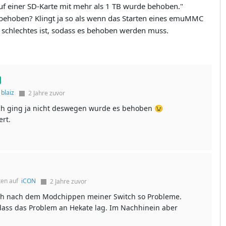
f einer SD-Karte mit mehr als 1 TB wurde behoben."
 behoben? Klingt ja so als wenn das Starten eines emuMMC
s schlechtes ist, sodass es behoben werden muss.
f
blaiz
2 Jahre zuvor
ich ging ja nicht deswegen wurde es behoben 😉
rt.
ten auf
iCON
2 Jahre zuvor
ch nach dem Modchippen meiner Switch so Probleme.
dass das Problem an Hekate lag. Im Nachhinein aber