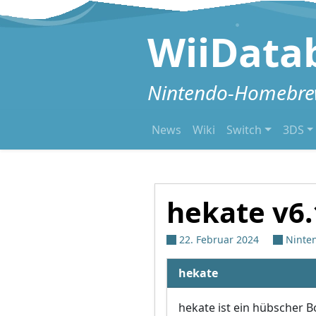
Zum Inhalt springen
WiiData
Nintendo-Homebrew
News
Wiki
Switch
3DS
hekate v6.
22. Februar 2024
Ninte
hekate
hekate ist ein hübscher 