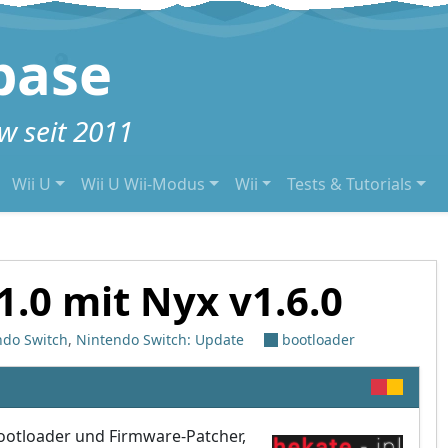
base
 seit 2011
Wii U
Wii U Wii-Modus
Wii
Tests & Tutorials
1.0 mit Nyx v1.6.0
ndo Switch
,
Nintendo Switch: Update
bootloader
Bootloader und Firmware-Patcher,