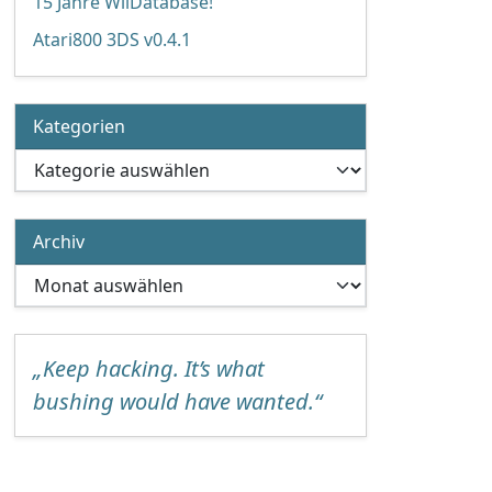
15 Jahre WiiDatabase!
Atari800 3DS v0.4.1
Kategorien
Kategorien
Archiv
Archiv
„Keep hacking. It’s what
bushing would have wanted.“