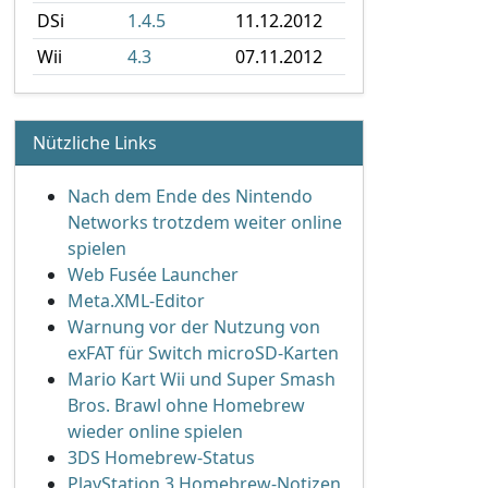
DSi
1.4.5
11.12.2012
Wii
4.3
07.11.2012
Nützliche Links
Nach dem Ende des Nintendo
Networks trotzdem weiter online
spielen
Web Fusée Launcher
Meta.XML-Editor
Warnung vor der Nutzung von
exFAT für Switch microSD-Karten
Mario Kart Wii und Super Smash
Bros. Brawl ohne Homebrew
wieder online spielen
3DS Homebrew-Status
PlayStation 3 Homebrew-Notizen