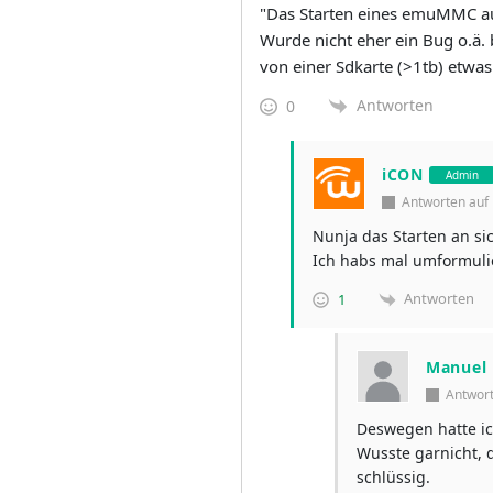
"Das
Starten eines emuMMC au
Wurde nicht eher ein Bug o.ä.
von einer Sdkarte (>1tb) etwa
Antworten
0
iCON
Admin
Antworten au
Nunja das Starten an s
Ich habs mal umformulie
Antworten
1
Manuel
Antwor
Deswegen hatte i
Wusste garnicht, 
schlüssig.