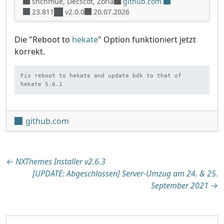
shchmue, Decscot, Zoria
github.com
23.811
v2.0.0
20.07.2026
Die "Reboot to
hekate
" Option funktioniert jetzt
korrekt.
Fix reboot to hekate and update bdk to that of 
hekate 5.6.1
github.com
Beitragsnavigation
←
NXThemes Installer v2.6.3
[UPDATE: Abgeschlossen] Server-Umzug am 24. & 25.
September 2021
→