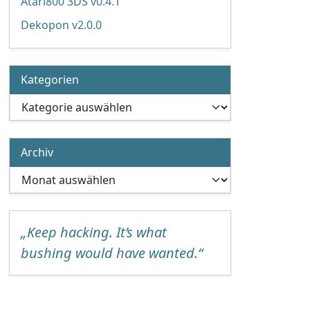
Atari800 3DS v0.4.1
Dekopon v2.0.0
Kategorien
Kategorien
Archiv
Archiv
„Keep hacking. It’s what
bushing would have wanted.“