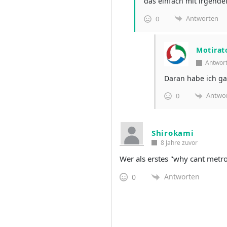
das einfach mit irgen
Antworten
0
Motirat
Antwor
Daran habe ich gar
Antwo
0
Shirokami
8 Jahre zuvor
Wer als erstes "why cant metro
Antworten
0