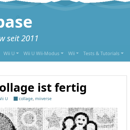
base
 seit 2011
Wii U
Wii U Wii-Modus
Wii
Tests & Tutorials
llage ist fertig
ii U
collage
,
miiverse