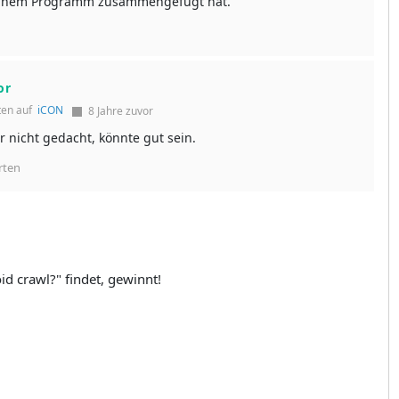
deinem Programm zusammengefügt hat.
or
ten auf
iCON
8 Jahre zuvor
 nicht gedacht, könnte gut sein.
rten
id crawl?" findet, gewinnt!