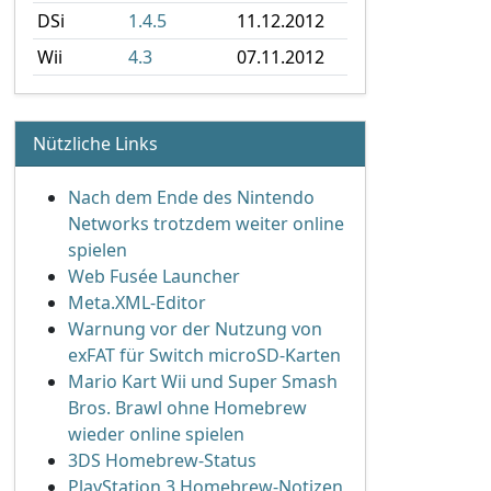
DSi
1.4.5
11.12.2012
Wii
4.3
07.11.2012
Nützliche Links
Nach dem Ende des Nintendo
Networks trotzdem weiter online
spielen
Web Fusée Launcher
Meta.XML-Editor
Warnung vor der Nutzung von
exFAT für Switch microSD-Karten
Mario Kart Wii und Super Smash
Bros. Brawl ohne Homebrew
wieder online spielen
3DS Homebrew-Status
PlayStation 3 Homebrew-Notizen