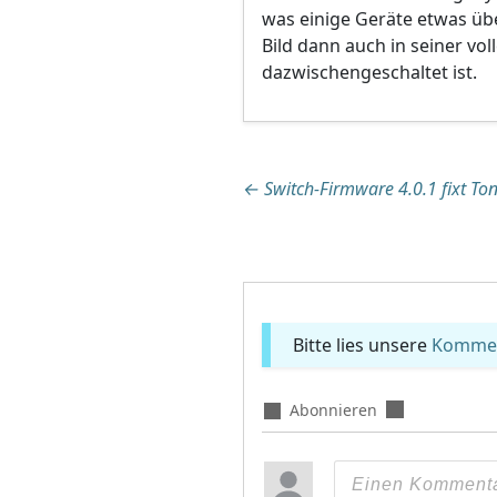
was einige Geräte etwas übe
Bild dann auch in seiner vol
dazwischengeschaltet ist.
Beitragsnaviga
←
Switch-Firmware 4.0.1 fixt To
Bitte lies unsere
Komment
Abonnieren