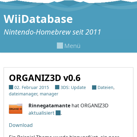
Zum Inhalt springen
WiiDatabase
Nintendo-Homebrew seit 2011
Menü
ORGANIZ3D v0.6
02. Februar 2015
3DS: Update
Dateien
,
dateimanager
,
manager
Rinnegatamante
hat ORGANIZ3D
aktualisiert
.
Download