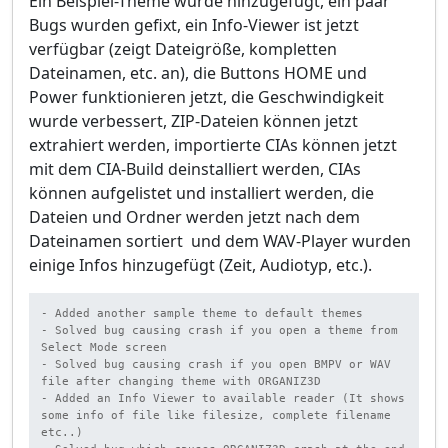
Ein Beispiel-Theme wurde hinzugefügt, ein paar
Bugs wurden gefixt, ein Info-Viewer ist jetzt
verfügbar (zeigt Dateigröße, kompletten
Dateinamen, etc. an), die Buttons HOME und
Power funktionieren jetzt, die Geschwindigkeit
wurde verbessert, ZIP-Dateien können jetzt
extrahiert werden, importierte CIAs können jetzt
mit dem CIA-Build deinstalliert werden, CIAs
können aufgelistet und installiert werden, die
Dateien und Ordner werden jetzt nach dem
Dateinamen sortiert und dem WAV-Player wurden
einige Infos hinzugefügt (Zeit, Audiotyp, etc.).
- Added another sample theme to default themes

- Solved bug causing crash if you open a theme from 
Select Mode screen

- Solved bug causing crash if you open BMPV or WAV 
file after changing theme with ORGANIZ3D

- Added an Info Viewer to available reader (It shows 
some info of file like filesize, complete filename 
etc..)
