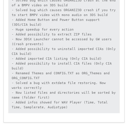
- Solved bug which causes ORGANIZ3D crash at the end 
of a BMPV video on 3DS build

- Solved bug which causes ORGANIZ3D crash if you try 
to start BMPV video with mono audio on 3DS build

- Added Home Button and Power Button support 
(3DS/CIA build)

- Huge speedup for every action

- Added possibility to extract ZIP files

- Now 3DSX Launcher cannot be accessed by GW users 
(Crash prevents)

- Added possibility to uninstall imported CIAs (Only 
CIA build)

- Added imported CIA listing (Only CIA build)

- Added possibility to install CIA files (Only CIA 
build)

- Renamed Themes and CONFIG.TXT as ORG_Themes and 
ORG_CONFIG.TXT

- Solved a bug with extdata file restoring. Now 
works correctly

- Now listed files and directories will be sorted by 
name (folder first)

- Added infos showed for WAV Player (Time, Total 
Time, Samplerate, Audiotype)