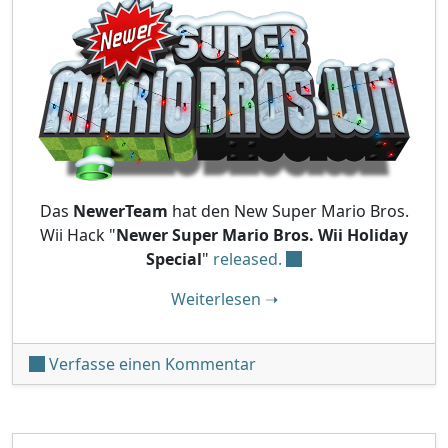
Das
NewerTeam
hat den New Super Mario Bros.
Wii Hack "
Newer Super Mario Bros. Wii Holiday
Special
"
released.
"Newer Super Mario Bros.
Weiterlesen
➝
unter 'Newer Super Mario 
Verfasse einen Kommentar