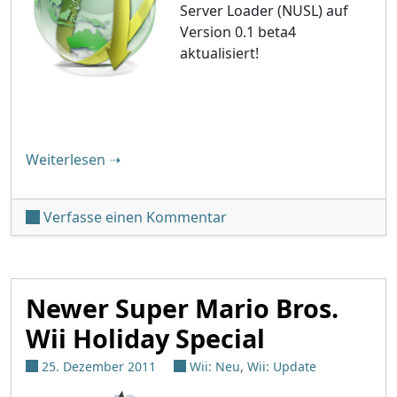
Server Loader (NUSL) auf
Version 0.1 beta4
aktualisiert!
"NUSL v0.1 beta4"
Weiterlesen
➝
unter 'NUSL v0.1 beta4'
Verfasse einen Kommentar
Newer Super Mario Bros.
Wii Holiday Special
25. Dezember 2011
Wii: Neu
,
Wii: Update