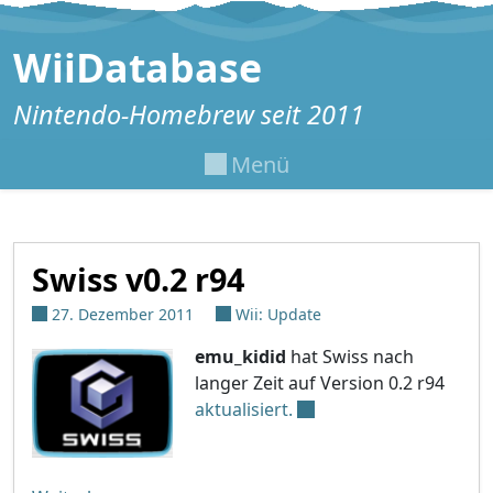
Zum Inhalt springen
WiiDatabase
Nintendo-Homebrew seit 2011
Menü
Swiss v0.2 r94
27. Dezember 2011
Wii: Update
emu_kidid
hat Swiss nach
langer Zeit auf Version 0.2 r94
aktualisiert.