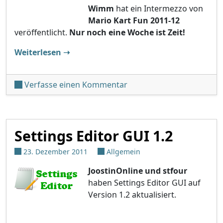
Wimm
hat ein Intermezzo von
Mario Kart Fun 2011-12
veröffentlicht.
Nur noch eine Woche ist Zeit!
"Wiimms Mario Kart Fun 2011-12 Interm
Weiterlesen
➝
unter 'Wiimms Mario Kart
Verfasse einen Kommentar
Settings Editor GUI 1.2
23. Dezember 2011
Allgemein
JoostinOnline und stfour
haben Settings Editor GUI auf
Version 1.2 aktualisiert.