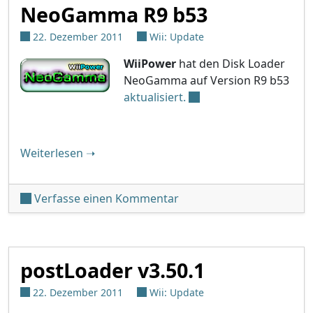
NeoGamma R9 b53
22. Dezember 2011
Wii: Update
WiiPower
hat den Disk Loader
NeoGamma auf Version R9 b53
aktualisiert.
"NeoGamma R9 b53"
Weiterlesen
➝
unter 'NeoGamma R9 b53
Verfasse einen Kommentar
postLoader v3.50.1
22. Dezember 2011
Wii: Update