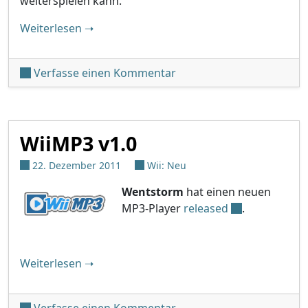
weiterspielen kann.
"Zelda Speicherdaten Update Kanal in Euro
Weiterlesen
➝
unter 'Zelda Speicherdat
Verfasse einen Kommentar
WiiMP3 v1.0
22. Dezember 2011
Wii: Neu
Wentstorm
hat einen neuen
MP3-Player
released
.
"WiiMP3 v1.0"
Weiterlesen
➝
unter 'WiiMP3 v1.0'
Verfasse einen Kommentar