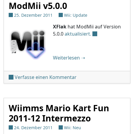
ModMii v5.0.0
25. Dezember 2011
Wii: Update
XFlak
hat ModMii auf Version
5.0.0
aktualisiert.
"ModMii v5.0.0"
Weiterlesen
➝
unter 'ModMii v5.0.0'
Verfasse einen Kommentar
Wiimms Mario Kart Fun
2011-12 Intermezzo
24. Dezember 2011
Wii: Neu