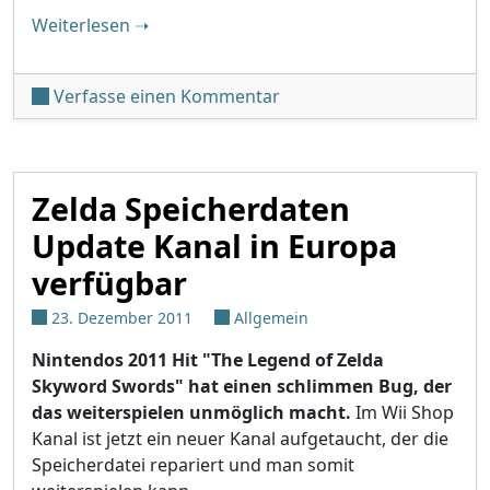
"Settings Editor GUI 1.2"
Weiterlesen
➝
unter 'Settings Editor GUI
Verfasse einen Kommentar
Zelda Speicherdaten
Update Kanal in Europa
verfügbar
23. Dezember 2011
Allgemein
Nintendos 2011 Hit "The Legend of Zelda
Skyword Swords" hat einen schlimmen Bug, der
das weiterspielen unmöglich macht.
Im Wii Shop
Kanal ist jetzt ein neuer Kanal aufgetaucht, der die
Speicherdatei repariert und man somit