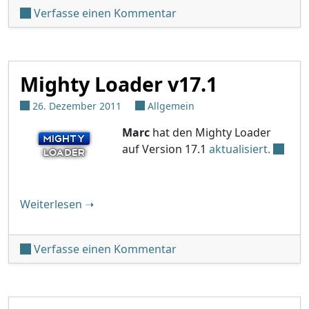
unter 'Updates und 2012'
Verfasse einen Kommentar
Mighty Loader v17.1
26. Dezember 2011
Allgemein
Marc
hat den Mighty Loader
auf Version 17.1
aktualisiert.
"Mighty Loader v17.1"
Weiterlesen
➝
unter 'Mighty Loader v17.
Verfasse einen Kommentar