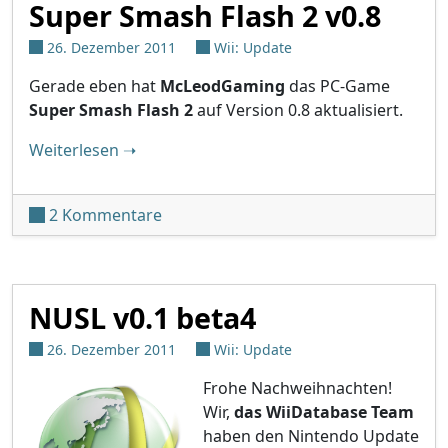
Super Smash Flash 2 v0.8
26. Dezember 2011
Wii: Update
Gerade eben hat
McLeodGaming
das PC-Game
Super Smash Flash 2
auf Version 0.8 aktualisiert.
"Super Smash Flash 2 v0.8"
Weiterlesen
➝
zu Super Smash Flash 2 v0.8
2 Kommentare
NUSL v0.1 beta4
26. Dezember 2011
Wii: Update
Frohe Nachweihnachten!
Wir,
das WiiDatabase Team
haben den Nintendo Update