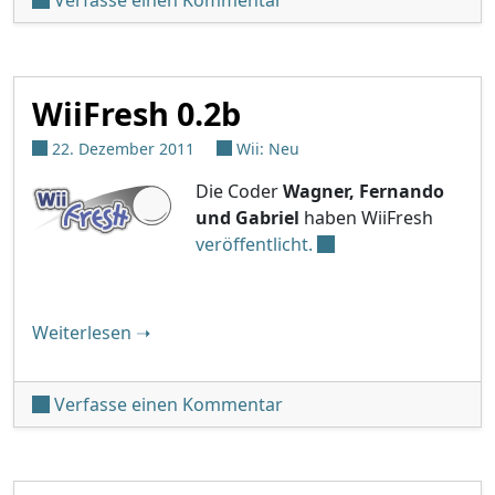
WiiFresh 0.2b
22. Dezember 2011
Wii: Neu
Die Coder
Wagner, Fernando
und Gabriel
haben WiiFresh
veröffentlicht.
"WiiFresh 0.2b"
Weiterlesen
➝
unter 'WiiFresh 0.2b'
Verfasse einen Kommentar