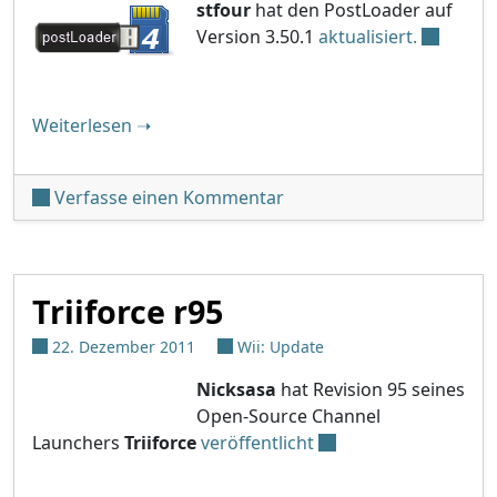
stfour
hat den PostLoader auf
Version 3.50.1
aktualisiert.
"postLoader v3.50.1"
Weiterlesen
➝
unter 'postLoader v3.50.1
Verfasse einen Kommentar
Triiforce r95
22. Dezember 2011
Wii: Update
Nicksasa
hat Revision 95 seines
Open-Source Channel
Launchers
Triiforce
veröffentlicht