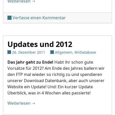
"Swiss v0.2 r94"
Weiterlesen
➝
unter 'Swiss v0.2 r94'
Verfasse einen Kommentar
Updates und 2012
26. Dezember 2011
Allgemein
,
WiiDatabase
Das Jahr geht zu Ende!
Habt ihr schon gute
Vorsätze für 2012? Am Ende des Jahres ballern wir
den FTP mal wieder so richtig zu und spendieren
unserer Download Datenbank, aber auch unserer
Website ein Update! Und: Ein kurzer Update
Überblick, was in 4 Wochen alles passierte!
"Updates und 2012"
Weiterlesen
➝