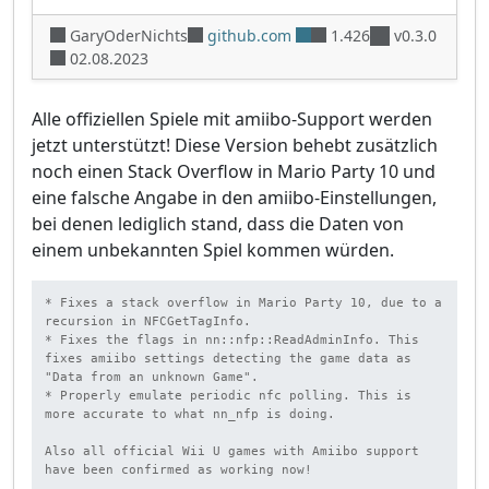
GaryOderNichts
github.com
1.426
v0.3.0
02.08.2023
Alle offiziellen Spiele mit amiibo-Support werden
jetzt unterstützt! Diese Version behebt zusätzlich
noch einen Stack Overflow in Mario Party 10 und
eine falsche Angabe in den amiibo-Einstellungen,
bei denen lediglich stand, dass die Daten von
einem unbekannten Spiel kommen würden.
* Fixes a stack overflow in Mario Party 10, due to a 
recursion in NFCGetTagInfo.

* Fixes the flags in nn::nfp::ReadAdminInfo. This 
fixes amiibo settings detecting the game data as 
"Data from an unknown Game".

* Properly emulate periodic nfc polling. This is 
more accurate to what nn_nfp is doing.

Also all official Wii U games with Amiibo support 
have been confirmed as working now!