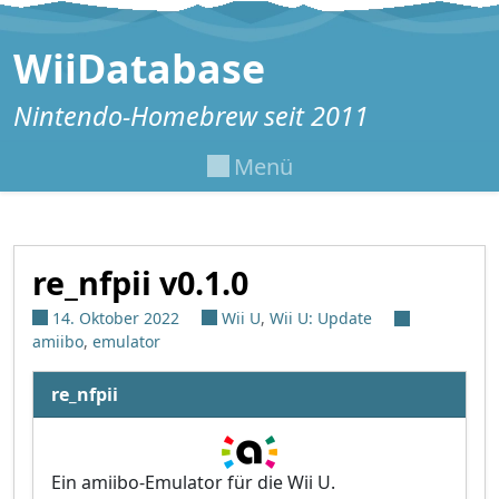
Zum Inhalt springen
WiiDatabase
Nintendo-Homebrew seit 2011
Menü
re_nfpii v0.1.0
14. Oktober 2022
Wii U
,
Wii U: Update
amiibo
,
emulator
re_nfpii
Ein amiibo-Emulator für die Wii U.