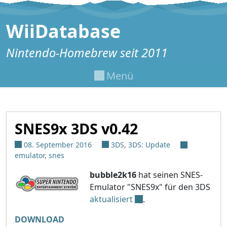
Zum Inhalt springen
WiiDatabase
Nintendo-Homebrew seit 2011
Menü
SNES9x 3DS v0.42
08. September 2016
3DS
,
3DS: Update
emulator
,
snes
bubble2k16
hat seinen SNES-
Emulator "SNES9x" für den 3DS
aktualisiert
.
DOWNLOAD