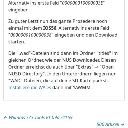
Alternativ ins erste Feld "
000000010000003E
"
eingeben.
Zu guter Letzt nun das ganze Prozedere noch
einmal mit dem
IOS56
. Alternativ ins erste Feld
"
0000000100000038
" eingeben und den Download
starten.
Die ".wad"-Dateien sind dann im Ordner "titles" im
gleichen Ordner, wie der NUS Downloader. Diesen
Ordner erreichst du auch über "Extras" -> "Open
NUSD Directory". In den Unterordnern liegen nun
"WAD"-Dateien, die auf deine SD-Karte packst.
Installiere die WADs
dann mit YAWMM.
Beitragsnavigation
←
Wiimms SZS Tools v1.09a r4169
500 Artikel!
→