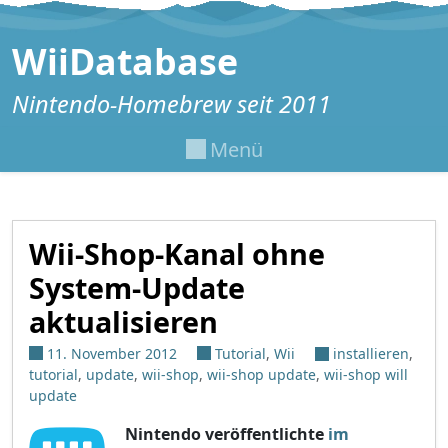
Zum Inhalt springen
WiiDatabase
Nintendo-Homebrew seit 2011
Menü
Wii-Shop-Kanal ohne
System-Update
aktualisieren
11. November 2012
Tutorial
,
Wii
installieren
,
tutorial
,
update
,
wii-shop
,
wii-shop update
,
wii-shop will
update
Nintendo veröffentlichte
im