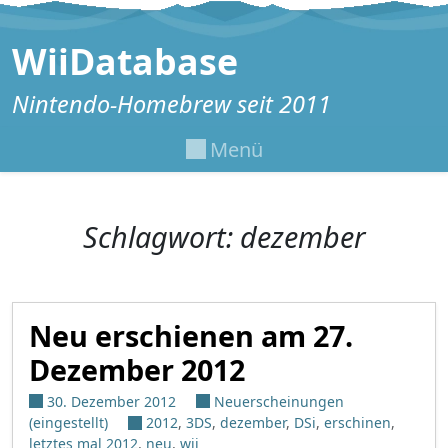
Zum Inhalt springen
WiiDatabase
Nintendo-Homebrew seit 2011
Menü
Schlagwort:
dezember
Neu erschienen am 27.
Dezember 2012
30. Dezember 2012
Neuerscheinungen
(eingestellt)
2012
,
3DS
,
dezember
,
DSi
,
erschinen
,
letztes mal 2012
,
neu
,
wii