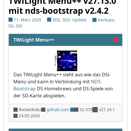
TWiLight Menu++ v27.13.0
mit nds-bootstrap v2.4.2
11. März 2025
3DS
,
3DS: Update
backups
,
DS
,
DSi
TWiLight Menu++
Das TWiLight Menu++ sieht aus wie das DSi-
Menü und kann in Verbindung mit
NDS-
Bootstrap
DS-Homebrews und DS-Spiele von
der SD-Karte abspielen.
RocketRobz
github.com
32.379
v27.24.1
24.05.2026