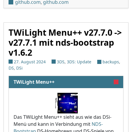
github.com
,
github.com
TWiLight Menu++ v27.7.0 ->
v27.7.1 mit nds-bootstrap
v1.6.2
27. August 2024
3DS
,
3DS: Update
backups
,
DS
,
DSi
TWiLight Menu++
Das TWiLight Menu++ sieht aus wie das DSi-
Menü und kann in Verbindung mit
NDS-
Bootstrap
DS-Homebrews und DS-Spiele von