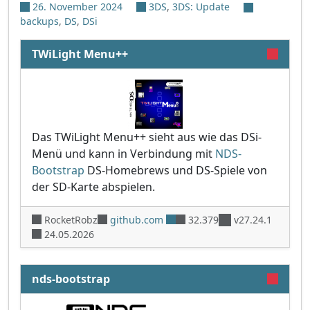
26. November 2024
3DS
,
3DS: Update
backups
,
DS
,
DSi
TWiLight Menu++
Das TWiLight Menu++ sieht aus wie das DSi-
Menü und kann in Verbindung mit
NDS-
Bootstrap
DS-Homebrews und DS-Spiele von
der SD-Karte abspielen.
RocketRobz
github.com
32.379
v27.24.1
24.05.2026
nds-bootstrap