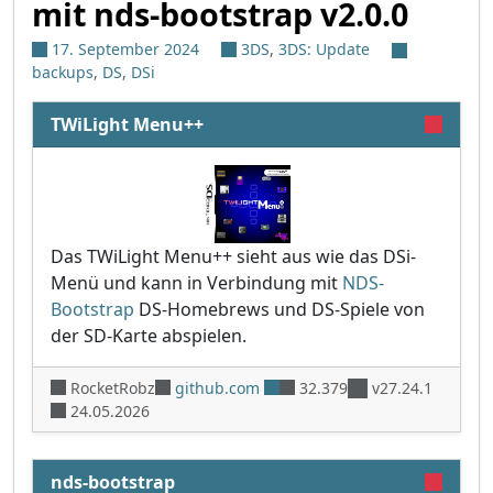
mit nds-bootstrap v2.0.0
17. September 2024
3DS
,
3DS: Update
backups
,
DS
,
DSi
TWiLight Menu++
Das TWiLight Menu++ sieht aus wie das DSi-
Menü und kann in Verbindung mit
NDS-
Bootstrap
DS-Homebrews und DS-Spiele von
der SD-Karte abspielen.
RocketRobz
github.com
32.379
v27.24.1
24.05.2026
nds-bootstrap