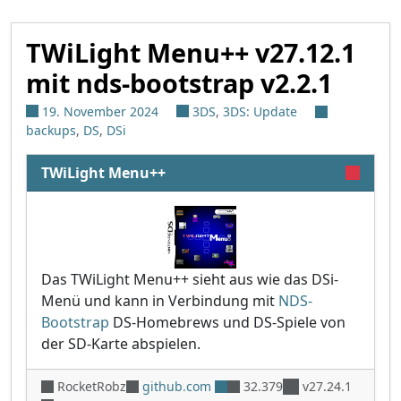
TWiLight Menu++ v27.12.1
mit nds-bootstrap v2.2.1
19. November 2024
3DS
,
3DS: Update
backups
,
DS
,
DSi
TWiLight Menu++
Das TWiLight Menu++ sieht aus wie das DSi-
Menü und kann in Verbindung mit
NDS-
Bootstrap
DS-Homebrews und DS-Spiele von
der SD-Karte abspielen.
RocketRobz
github.com
32.379
v27.24.1