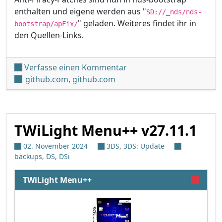
enthalten und eigene werden aus "
SD://_nds/nds-
" geladen. Weiteres findet ihr in
bootstrap/apFix/
den Quellen-Links.
unter 'TWiLight Menu++ v2
Verfasse einen Kommentar
github.com
,
github.com
TWiLight Menu++ v27.11.1
02. November 2024
3DS
,
3DS: Update
backups
,
DS
,
DSi
TWiLight Menu++