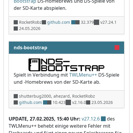
Bootstrap
DS-Homebrews und DS-Spiele von
der SD-Karte abspielen.
RocketRobz
github.com
32.379
v27.24.1
24.05.2026
nds-bootstrap
Spielt in Verbindung mit
TWLMenu++
DS-Spiele
und -Homebrews von der SD-Karte ab.
shutterbug2000, ahezard, RocketRobz
github.com
10.423
v2.16.0
23.05.2026
UPDATE, 27.02.2025, 15:40 Uhr:
v27.12.6
des
TWLMenu++ behebt einige weitere Fehler mit