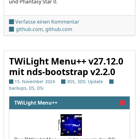
und Phantasy Star 0.
unter 'TWiLight Menu++ v2
Verfasse einen Kommentar
github.com
,
github.com
TWiLight Menu++ v27.12.0
mit nds-bootstrap v2.2.0
15. November 2024
3DS
,
3DS: Update
backups
,
DS
,
DSi
TWiLight Menu++