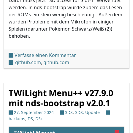
Dafür muss jetzt "SD access for Slot-1" verwendet
werden. In nds-bootstrap wurde zudem das Lesen
der ROMs ein klein wenig beschleunigt. Außerdem
wurden Probleme mit dem Mikrofon in einigen
Spielen (darunter Pokémon Schwarz/Weiß (2))
behoben.
unter 'TWiLight Menu++ v2
Verfasse einen Kommentar
github.com
,
github.com
TWiLight Menu++ v27.9.0
mit nds-bootstrap v2.0.1
27. September 2024
3DS
,
3DS: Update
backups
,
DS
,
DSi
TWiLight Menu++