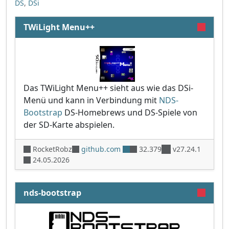
DS
,
DSi
TWiLight Menu++
Das TWiLight Menu++ sieht aus wie das DSi-
Menü und kann in Verbindung mit
NDS-
Bootstrap
DS-Homebrews und DS-Spiele von
der SD-Karte abspielen.
RocketRobz
github.com
32.379
v27.24.1
24.05.2026
nds-bootstrap