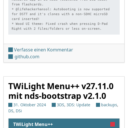
from flashcards.

* @lifehackerhansol: Autobooting is now supported 
for DSTT and it's clones with a non-SDHC microSD 
card inserted!

* Wood UI theme: Fixed crash when pressing D-Pad 
Right with 2 files/folders or less on-screen.
unter 'TWiLight Menu++ v
Verfasse einen Kommentar
github.com
TWiLight Menu++ v27.11.0
mit nds-bootstrap v2.1.0
31. Oktober 2024
3DS
,
3DS: Update
backups
,
DS
,
DSi
TWiLight Menu++