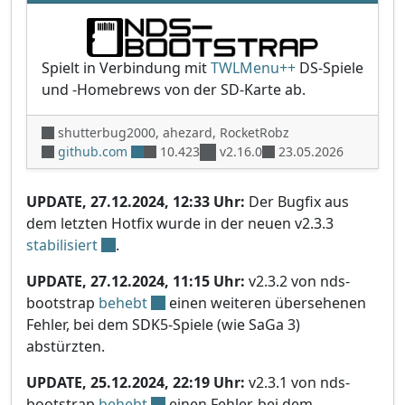
Spielt in Verbindung mit
TWLMenu++
DS-Spiele
und -Homebrews von der SD-Karte ab.
shutterbug2000, ahezard, RocketRobz
github.com
10.423
v2.16.0
23.05.2026
UPDATE, 27.12.2024, 12:33 Uhr:
Der Bugfix aus
dem letzten Hotfix wurde in der neuen v2.3.3
stabilisiert
.
UPDATE, 27.12.2024, 11:15 Uhr:
v2.3.2 von nds-
bootstrap
behebt
einen weiteren übersehenen
Fehler, bei dem SDK5-Spiele (wie SaGa 3)
abstürzten.
UPDATE, 25.12.2024, 22:19 Uhr:
v2.3.1 von nds-
bootstrap
behebt
einen Fehler, bei dem