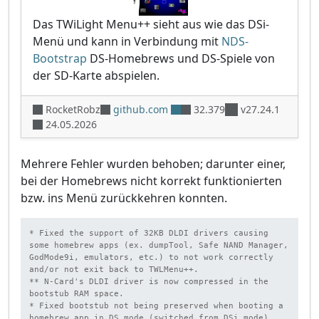
Das TWiLight Menu++ sieht aus wie das DSi-
Menü und kann in Verbindung mit
NDS-
Bootstrap
DS-Homebrews und DS-Spiele von
der SD-Karte abspielen.
RocketRobz
github.com
32.379
v27.24.1
24.05.2026
Mehrere Fehler wurden behoben; darunter einer,
bei der Homebrews nicht korrekt funktionierten
bzw. ins Menü zurückkehren konnten.
* Fixed the support of 32KB DLDI drivers causing 
some homebrew apps (ex. dumpTool, Safe NAND Manager, 
GodMode9i, emulators, etc.) to not work correctly 
and/or not exit back to TWLMenu++.

** N-Card's DLDI driver is now compressed in the 
bootstub RAM space.

* Fixed bootstub not being preserved when booting a 
homebrew app in DS mode (switched from DSi mode) 