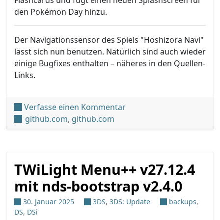
Flashcards und fügt einen neuen Splashscreen für
den Pokémon Day hinzu.
Der Navigationssensor des Spiels "Hoshizora Navi"
lässt sich nun benutzen. Natürlich sind auch wieder
einige Bugfixes enthalten – näheres in den Quellen-
Links.
unter '[UPDATE] TWiLight 
Verfasse einen Kommentar
github.com
,
github.com
TWiLight Menu++ v27.12.4
mit nds-bootstrap v2.4.0
30. Januar 2025
3DS
,
3DS: Update
backups
,
DS
,
DSi