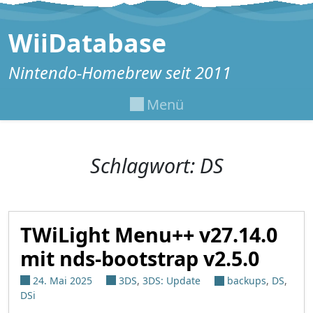
Zum Inhalt springen
WiiDatabase
Nintendo-Homebrew seit 2011
Menü
Schlagwort:
DS
TWiLight Menu++ v27.14.0
mit nds-bootstrap v2.5.0
24. Mai 2025
3DS
,
3DS: Update
backups
,
DS
,
DSi