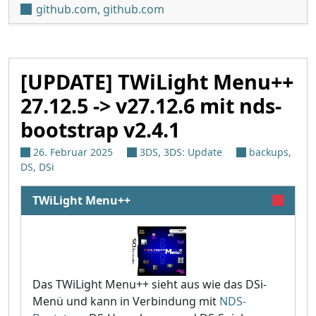
github.com
,
github.com
[UPDATE] TWiLight Menu++
27.12.5 -> v27.12.6 mit nds-
bootstrap v2.4.1
26. Februar 2025
3DS
,
3DS: Update
backups
,
DS
,
DSi
TWiLight Menu++
Das TWiLight Menu++ sieht aus wie das DSi-
Menü und kann in Verbindung mit
NDS-