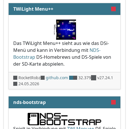
TWiLight Menu++
Das TWiLight Menu++ sieht aus wie das DSi-
Menü und kann in Verbindung mit
NDS-
Bootstrap
DS-Homebrews und DS-Spiele von
der SD-Karte abspielen.
RocketRobz
github.com
32.379
v27.24.1
24.05.2026
nds-bootstrap
Spielt in Verbindung mit
TWLMenu++
DS-Spiele