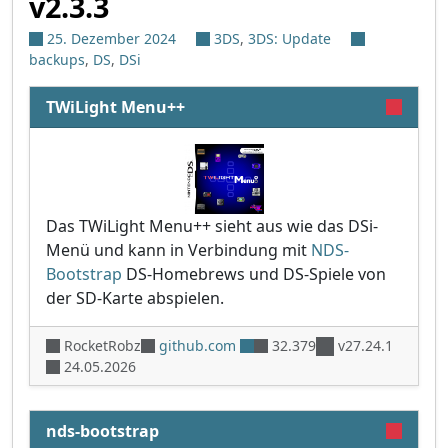
v2.3.3
25. Dezember 2024
3DS
,
3DS: Update
backups
,
DS
,
DSi
TWiLight Menu++
Das TWiLight Menu++ sieht aus wie das DSi-
Menü und kann in Verbindung mit
NDS-
Bootstrap
DS-Homebrews und DS-Spiele von
der SD-Karte abspielen.
RocketRobz
github.com
32.379
v27.24.1
24.05.2026
nds-bootstrap