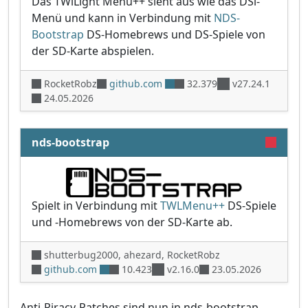
Das TWiLight Menu++ sieht aus wie das DSi-
Menü und kann in Verbindung mit
NDS-
Bootstrap
DS-Homebrews und DS-Spiele von
der SD-Karte abspielen.
RocketRobz
github.com
32.379
v27.24.1
24.05.2026
nds-bootstrap
Spielt in Verbindung mit
TWLMenu++
DS-Spiele
und -Homebrews von der SD-Karte ab.
shutterbug2000, ahezard, RocketRobz
github.com
10.423
v2.16.0
23.05.2026
Anti-Piracy-Patches sind nun in nds-bootstrap