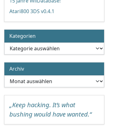
15 Jahre WiiDatabase!
Atari800 3DS v0.4.1
Kategorien
Kategorien
Archiv
Archiv
„Keep hacking. It’s what
bushing would have wanted.“