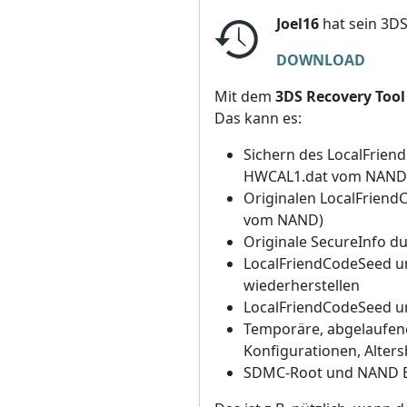
Joel16
hat sein 3D
DOWNLOAD
Mit dem
3DS Recovery Tool
Das kann es:
Sichern des LocalFrien
HWCAL1.dat vom NAND
Originalen LocalFriend
vom NAND)
Originale SecureInfo d
LocalFriendCodeSeed u
wiederherstellen
LocalFriendCodeSeed un
Temporäre, abgelaufene
Konfigurationen, Alte
SDMC-Root und NAND Ex