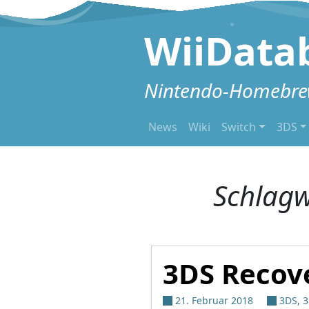
Zum Inhalt springen
WiiData
Nintendo-Homebrew
News
Wiki
Switch
3DS
Schlagw
3DS Recove
21. Februar 2018
3DS
,
3