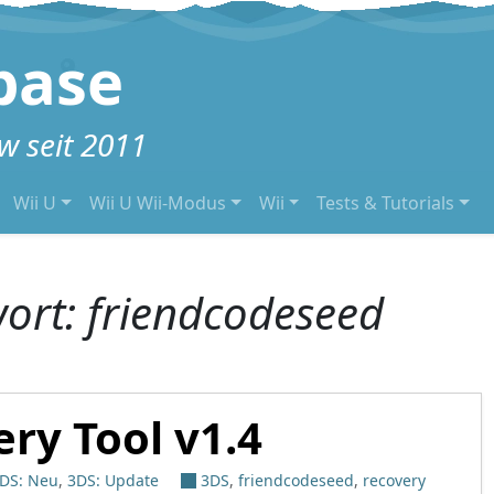
base
 seit 2011
Wii U
Wii U Wii-Modus
Wii
Tests & Tutorials
ort:
friendcodeseed
ry Tool v1.4
DS: Neu
,
3DS: Update
3DS
,
friendcodeseed
,
recovery