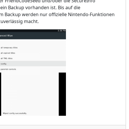
 der FriendCodeSeed und/oder die SecureInfo
in Backup vorhanden ist. Bis auf die
m Backup werden nur offizielle Nintendo-Funktionen
zuverlässig macht.