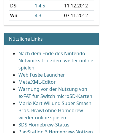
DSi
1.4.5
11.12.2012
Wii
4.3
07.11.2012
Nützliche Links
Nach dem Ende des Nintendo
Networks trotzdem weiter online
spielen
Web Fusée Launcher
Meta.XML-Editor
Warnung vor der Nutzung von
exFAT für Switch microSD-Karten
Mario Kart Wii und Super Smash
Bros. Brawl ohne Homebrew
wieder online spielen
3DS Homebrew-Status
PlayStation 3 Homebrew-Notizen