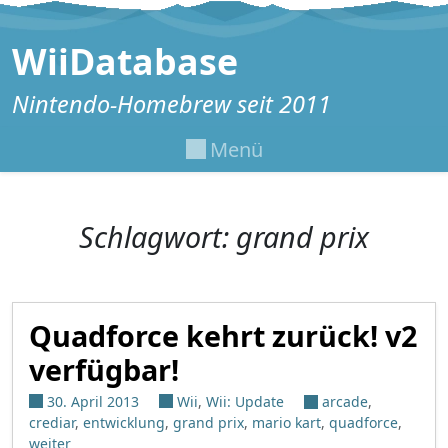
Zum Inhalt springen
WiiDatabase
Nintendo-Homebrew seit 2011
Menü
Schlagwort:
grand prix
Quadforce kehrt zurück! v2
verfügbar!
30. April 2013
Wii
,
Wii: Update
arcade
,
crediar
,
entwicklung
,
grand prix
,
mario kart
,
quadforce
,
weiter