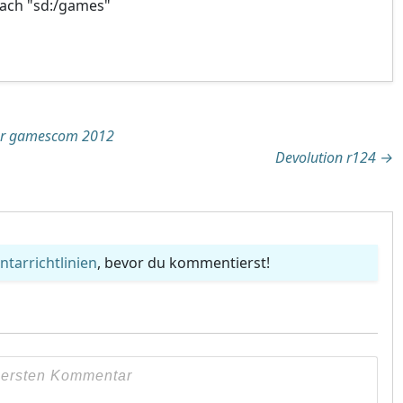
ach "sd:/games"
tion
er gamescom 2012
Devolution r124
→
arrichtlinien
, bevor du kommentierst!