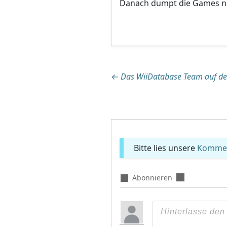
Danach dumpt die Games n
Beitragsnaviga
←
Das WiiDatabase Team auf d
Bitte lies unsere
Komment
Abonnieren