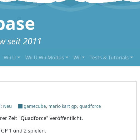
base
 seit 2011
Wii U
Wii U Wii-Modus
Wii
Tests & Tutorials
i: Neu
gamecube
,
mario kart gp
,
quadforce
er Zeit "Quadforce" veröffentlicht.
GP 1 und 2 spielen.