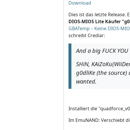
Download
Dies ist das letzte Release
DIOS-MIOS Lite Käufer "g0
GBATemp – Keine DIOS-MIO
schreibt Crediar:
And a big FUCK YOU t
SHiN, KAiZoKu(WiiDem
g0dliKe (the source)
wanted.
Installiert die "quadforce_v
Im EmuNAND: Verschiebt die