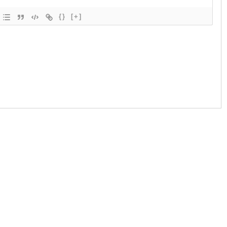
{}
[+]