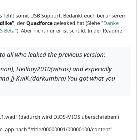
. Es fehlt somit USB Support. Bedankt euch bei unserem
dlike"
, der
Quadforce
geleaked hat (Siehe "
Danke
S Beta
"). Aber nicht nur er ist schuld. In der Readme
o all who leaked the previous version:
on), Hellboy2010(wiisos) and especially
 and JJ-KwiK.(darkumbra) You got what you
0.1.wad
" (dadurch wird DIOS-MIOS überschrieben!)
 .app nach "/title/00000001/00000100/content"