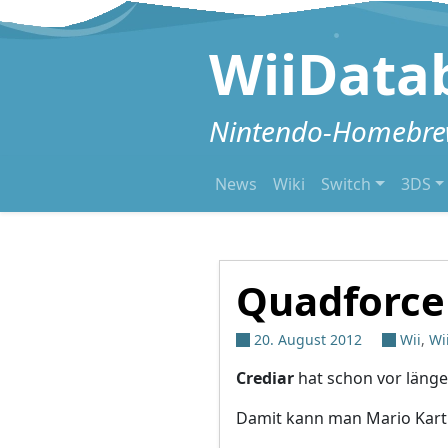
Zum Inhalt springen
WiiData
Nintendo-Homebrew
News
Wiki
Switch
3DS
Quadforce
20. August 2012
Wii
,
Wi
Crediar
hat schon vor länger
Damit kann man Mario Kart 