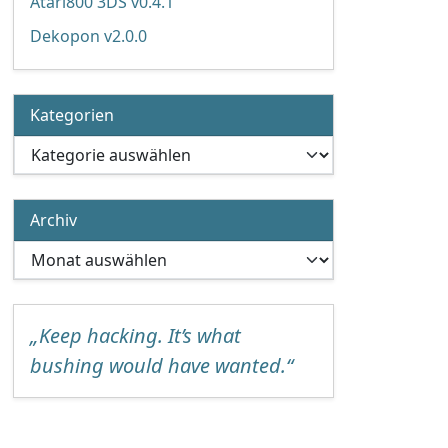
Atari800 3DS v0.4.1
Dekopon v2.0.0
Kategorien
Kategorien
Archiv
Archiv
„Keep hacking. It’s what
bushing would have wanted.“