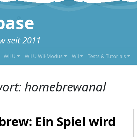
base
 seit 2011
Wii U
Wii U Wii-Modus
Wii
Tests & Tutorials
wort:
homebrewanal
ew: Ein Spiel wird