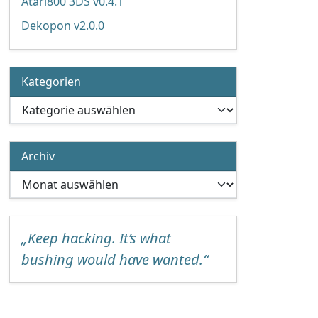
Atari800 3DS v0.4.1
Dekopon v2.0.0
Kategorien
Kategorien
Archiv
Archiv
„Keep hacking. It’s what
bushing would have wanted.“