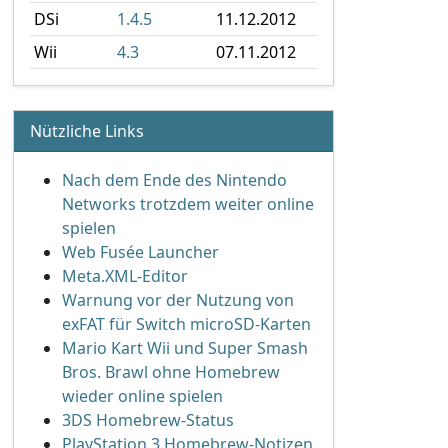
DSi
1.4.5
11.12.2012
Wii
4.3
07.11.2012
Nützliche Links
Nach dem Ende des Nintendo
Networks trotzdem weiter online
spielen
Web Fusée Launcher
Meta.XML-Editor
Warnung vor der Nutzung von
exFAT für Switch microSD-Karten
Mario Kart Wii und Super Smash
Bros. Brawl ohne Homebrew
wieder online spielen
3DS Homebrew-Status
PlayStation 3 Homebrew-Notizen