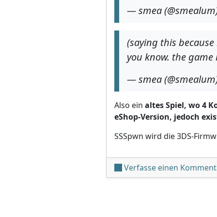
— smea (@smealum
(saying this because
you know. the game is
— smea (@smealum
Also ein
altes Spiel, wo 4 K
eShop-Version, jedoch exis
SSSpwn wird die 3DS-Firmwar
Verfasse einen Komment