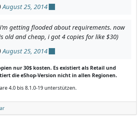
)
August 25, 2014
 i'm getting flooded about requirements. now
 old and cheap, i got 4 copies for like $30)
)
August 25, 2014
opien nur 30$ kosten. Es existiert als Retail und
tiert die eShop-Version nicht in allen Regionen.
e 4.0 bis 8.1.0-19 unterstützen.
unter '3DS-Homebrew: Ein Spiel wird benötigt'
ar