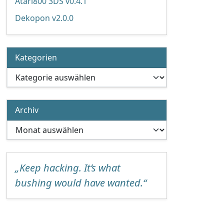
Atari800 3DS v0.4.1
Dekopon v2.0.0
Kategorien
Kategorien
Archiv
Archiv
„Keep hacking. It’s what
bushing would have wanted.“