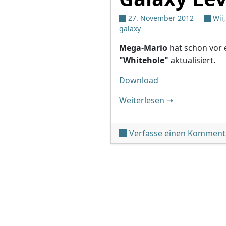
27. November 2012
Wii
galaxy
Mega-Mario
hat schon vor 
"Whitehole"
aktualisiert.
Download
"Whitehole v1.01
Weiterlesen
➝
Verfasse einen Komment