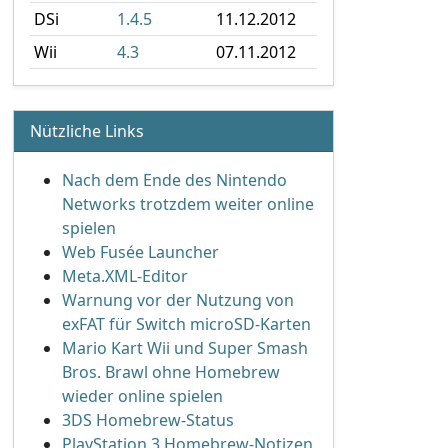
DSi
1.4.5
11.12.2012
Wii
4.3
07.11.2012
Nützliche Links
Nach dem Ende des Nintendo
Networks trotzdem weiter online
spielen
Web Fusée Launcher
Meta.XML-Editor
Warnung vor der Nutzung von
exFAT für Switch microSD-Karten
Mario Kart Wii und Super Smash
Bros. Brawl ohne Homebrew
wieder online spielen
3DS Homebrew-Status
PlayStation 3 Homebrew-Notizen