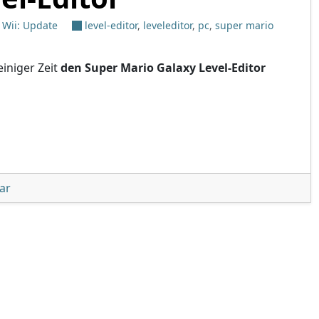
,
Wii: Update
level-editor
,
leveleditor
,
pc
,
super mario
einiger Zeit
den Super Mario Galaxy Level-Editor
 – Super Mario Galaxy Level-Editor"
unter 'Whitehole v1.01 – Super Mario Galaxy Level-Editor'
ar