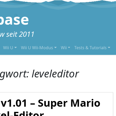
base
 seit 2011
Wii U
Wii U Wii-Modus
Wii
Tests & Tutorials
agwort:
leveleditor
v1.01 – Super Mario
el-Editor