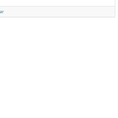
unter 'Wii U auf v5.0.0 aktualisiert, fügt Schnellstartmenü
ar