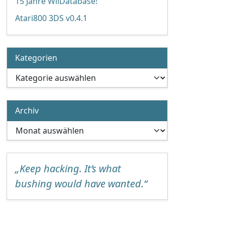
15 Jahre WiiDatabase!
Atari800 3DS v0.4.1
Kategorien
Kategorien
Archiv
Archiv
„Keep hacking. It’s what
bushing would have wanted.“