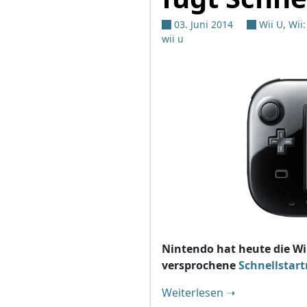
03. Juni 2014
Wii U
,
Wii
wii u
Nintendo hat heute die Wii
versprochene
Schnellstar
"Wii U auf v5.0.
Weiterlesen
➝