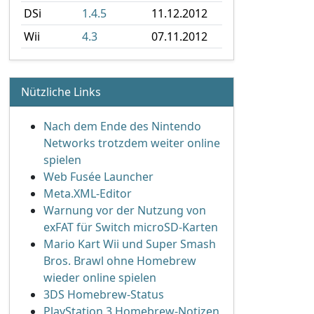
DSi
1.4.5
11.12.2012
 hinzu'
Wii
4.3
07.11.2012
Nützliche Links
Nach dem Ende des Nintendo
Networks trotzdem weiter online
spielen
Web Fusée Launcher
Meta.XML-Editor
Warnung vor der Nutzung von
exFAT für Switch microSD-Karten
Mario Kart Wii und Super Smash
Bros. Brawl ohne Homebrew
wieder online spielen
3DS Homebrew-Status
PlayStation 3 Homebrew-Notizen