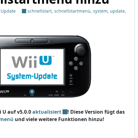
: Update
schnellstart
,
schnellstartmenü
,
system
,
update
,
 U auf v5.0.0
aktualisiert
! Diese Version fügt das
tmenü
und viele weitere Funktionen hinzu!
0 aktualisiert, fügt Schnellstartmenü hinzu"