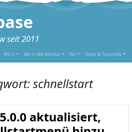
base
 seit 2011
Wii U
Wii U Wii-Modus
Wii
Tests & Tutorials
gwort:
schnellstart
5.0.0 aktualisiert,
llstartmenü hinzu