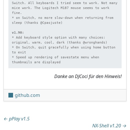
Switch. All keyboards I tried seem to work. Not many 
mice work. The Logitech M187 mouse seems to work 
fine.

* on Switch, no more slow-down when returning from 
sleep (thanks @Cpasjuste)

v1.90:
* Add keyboard style option with many choices: 
original, warm, cool, dark (thanks @wronghands)

* On Switch, quit gracefully when using home button 
to exit

* Speed up rendering of savestate menu when 
thumbnails are displayed
Danke an DJCoci für den Hinweis!
github.com
Beitragsnavigation
←
pPlay v1.5
NX-Shell v1.20
→