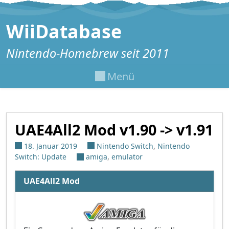
Zum Inhalt springen
WiiDatabase
Nintendo-Homebrew seit 2011
Menü
UAE4All2 Mod v1.90 -> v1.91
18. Januar 2019
Nintendo Switch
,
Nintendo
Switch: Update
amiga
,
emulator
UAE4All2 Mod