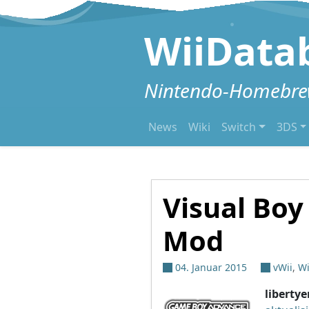
Zum Inhalt springen
WiiData
Nintendo-Homebrew
News
Wiki
Switch
3DS
Visual Boy
Mod
04. Januar 2015
vWii
,
Wi
liberty