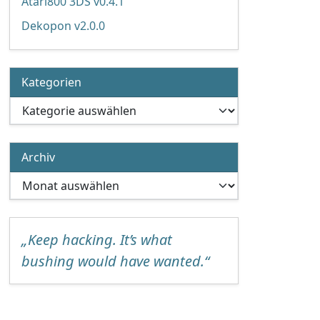
Atari800 3DS v0.4.1
Dekopon v2.0.0
Kategorien
Kategorien
Archiv
Archiv
„Keep hacking. It’s what
bushing would have wanted.“