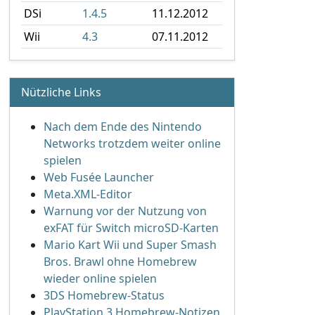
DSi
1.4.5
11.12.2012
Wii
4.3
07.11.2012
Nützliche Links
Nach dem Ende des Nintendo
Networks trotzdem weiter online
spielen
Web Fusée Launcher
Meta.XML-Editor
Warnung vor der Nutzung von
exFAT für Switch microSD-Karten
Mario Kart Wii und Super Smash
Bros. Brawl ohne Homebrew
wieder online spielen
3DS Homebrew-Status
PlayStation 3 Homebrew-Notizen