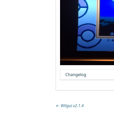
Changelog
Beitragsnaviga
←
Witgui v2.1.4