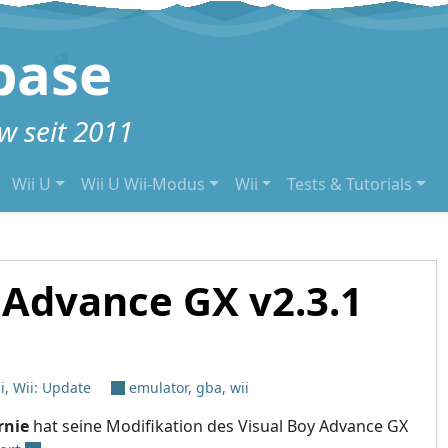
base
 seit 2011
Wii U
Wii U Wii-Modus
Wii
Tests & Tutorials
 Advance GX v2.3.1
i
,
Wii: Update
emulator
,
gba
,
wii
ernie
hat seine Modifikation des Visual Boy Advance GX