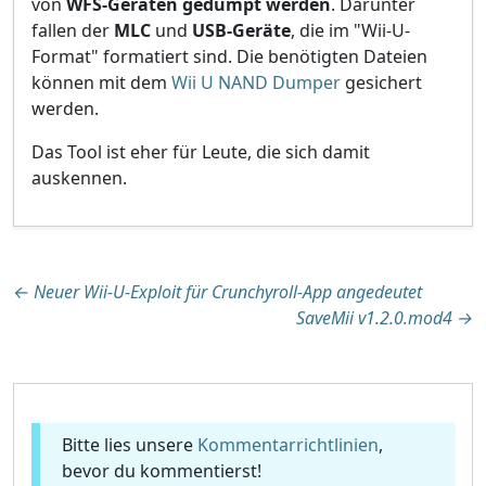
von
WFS-Geräten gedumpt werden
. Darunter
fallen der
MLC
und
USB-Geräte
, die im "Wii-U-
Format" formatiert sind. Die benötigten Dateien
können mit dem
Wii U NAND Dumper
gesichert
werden.
Das Tool ist eher für Leute, die sich damit
auskennen.
Beitragsnavigation
←
Neuer Wii-U-Exploit für Crunchyroll-App angedeutet
SaveMii v1.2.0.mod4
→
Bitte lies unsere
Kommentarrichtlinien
,
bevor du kommentierst!