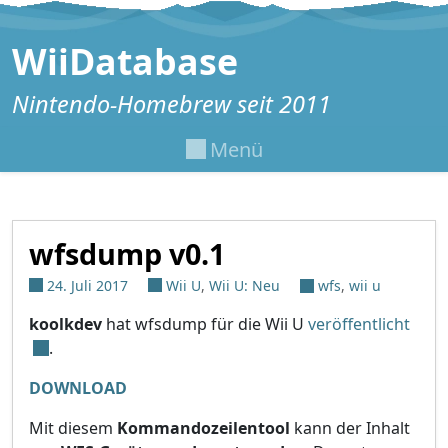
Zum Inhalt springen
WiiDatabase
Nintendo-Homebrew seit 2011
Menü
wfsdump v0.1
24. Juli 2017
Wii U
,
Wii U: Neu
wfs
,
wii u
koolkdev
hat wfsdump für die Wii U
veröffentlicht
.
DOWNLOAD
Mit diesem
Kommandozeilentool
kann der Inhalt