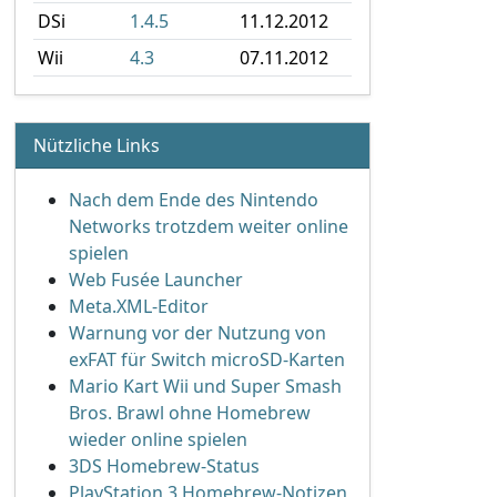
DSi
1.4.5
11.12.2012
Wii
4.3
07.11.2012
Nützliche Links
Nach dem Ende des Nintendo
Networks trotzdem weiter online
spielen
Web Fusée Launcher
Meta.XML-Editor
Warnung vor der Nutzung von
exFAT für Switch microSD-Karten
Mario Kart Wii und Super Smash
Bros. Brawl ohne Homebrew
wieder online spielen
3DS Homebrew-Status
PlayStation 3 Homebrew-Notizen