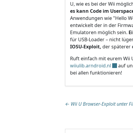
U, wie es bei der Wii möglic
es kann Code im Userspac
Anwendungen wie "Hello Wor
entwickelt der in der Firmwa
Emulatoren möglich sein.
E
für USB-Loader – nicht lügen
IOSU-Exploit,
der späterer 
Ruft einfach mit eurem Wii 
wiiulib.arndroid.nl
auf un
bei allen funktionieren!
Beitragsnaviga
←
Wii U Browser-Exploit unter F