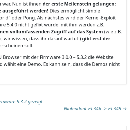
h war. Nun ist ihnen
der erste Meilenstein gelungen:
e ausgeführt werden!
Dies ermöglicht simple
ld" oder Pong. Als nächstes wird der Kernel-Exploit
re 5.4.0 nicht gefixt wurde: mit ihm werden z.B.
inen vollumfassenden Zugriff auf das System
(wie z.B.
, wir wissen, dass ihr darauf wartet!)
gibt erst der
erscheinen soll.
U Browser mit der Firmware 3.0.0 – 5.3.2 die Website
d wählt eine Demo. Es kann sein, dass die Demos nicht
tion
irmware 5.3.2 gezeigt
Nintendont v3.346 -> v3.349
→