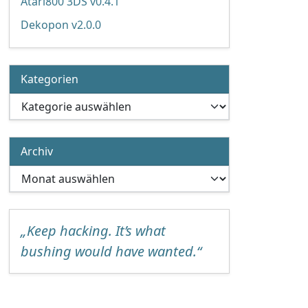
Atari800 3DS v0.4.1
Dekopon v2.0.0
Kategorien
Kategorien
Archiv
Archiv
„Keep hacking. It’s what
bushing would have wanted.“