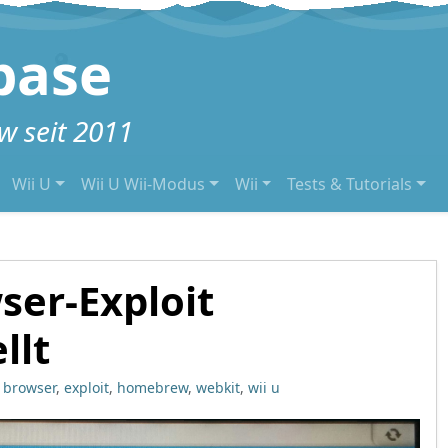
base
 seit 2011
Wii U
Wii U Wii-Modus
Wii
Tests & Tutorials
ser-Exploit
llt
browser
,
exploit
,
homebrew
,
webkit
,
wii u