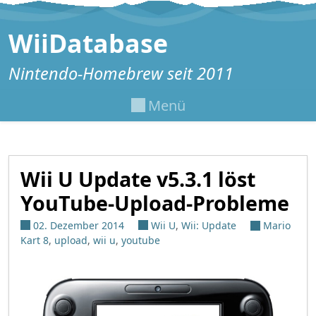
Zum Inhalt springen
WiiDatabase
Nintendo-Homebrew seit 2011
Menü
Wii U Update v5.3.1 löst
YouTube-Upload-Probleme
02. Dezember 2014
Wii U
,
Wii: Update
Mario
Kart 8
,
upload
,
wii u
,
youtube