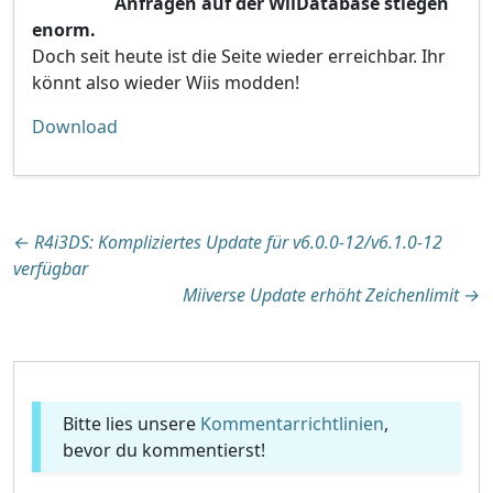
Anfragen auf der WiiDatabase stiegen
enorm.
Doch seit heute ist die Seite wieder erreichbar. Ihr
könnt also wieder Wiis modden!
Download
Beitragsnavigation
←
R4i3DS: Kompliziertes Update für v6.0.0-12/v6.1.0-12
verfügbar
Miiverse Update erhöht Zeichenlimit
→
Bitte lies unsere
Kommentarrichtlinien
,
bevor du kommentierst!