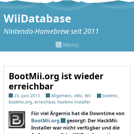
Zum Inhalt springen
WiiDatabase
Nintendo-Homebrew seit 2011
Menü
BootMii.org ist wieder
erreichbar
23. Juni 2013
Allgemein
,
vWii
,
Wii
bootmii
,
bootmii.org
,
erreichbar
,
hackmii installer
Für viel Ärgernis hat die Downtime von
BootMii.org
gesorgt: Der HackMii-
Installer war nicht verfügbar und die