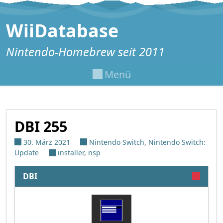
Zum Inhalt springen
WiiDatabase
Nintendo-Homebrew seit 2011
Menü
DBI 255
30. März 2021
Nintendo Switch
,
Nintendo Switch:
Update
installer
,
nsp
DBI