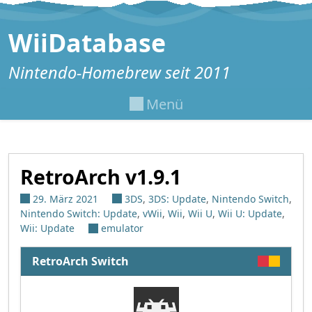
Zum Inhalt springen
WiiDatabase
Nintendo-Homebrew seit 2011
Menü
RetroArch v1.9.1
29. März 2021
3DS
,
3DS: Update
,
Nintendo Switch
,
Nintendo Switch: Update
,
vWii
,
Wii
,
Wii U
,
Wii U: Update
,
Wii: Update
emulator
RetroArch Switch