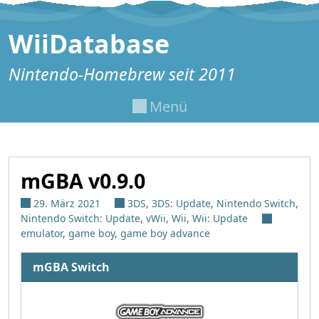
Zum Inhalt springen
WiiDatabase
Nintendo-Homebrew seit 2011
Menü
mGBA v0.9.0
29. März 2021
3DS
,
3DS: Update
,
Nintendo Switch
,
Nintendo Switch: Update
,
vWii
,
Wii
,
Wii: Update
emulator
,
game boy
,
game boy advance
mGBA Switch