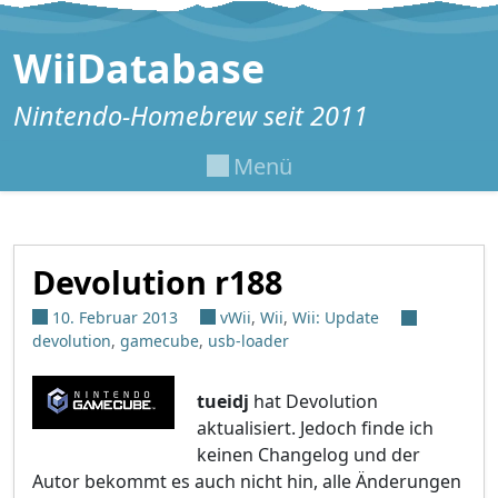
Zum Inhalt springen
WiiDatabase
Nintendo-Homebrew seit 2011
Menü
Devolution r188
10. Februar 2013
vWii
,
Wii
,
Wii: Update
devolution
,
gamecube
,
usb-loader
tueidj
hat Devolution
aktualisiert. Jedoch finde ich
keinen Changelog und der
Autor bekommt es auch nicht hin, alle Änderungen