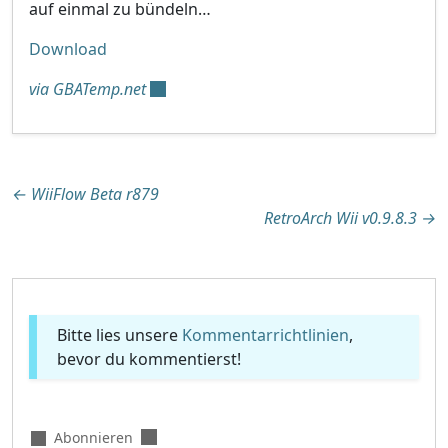
auf einmal zu bündeln…
Download
via GBATemp.net
Beitragsnavigation
←
WiiFlow Beta r879
RetroArch Wii v0.9.8.3
→
Bitte lies unsere
Kommentarrichtlinien
,
bevor du kommentierst!
Abonnieren