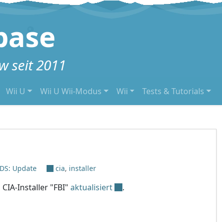
base
 seit 2011
Wii U
Wii U Wii-Modus
Wii
Tests & Tutorials
DS: Update
cia
,
installer
CIA-Installer "FBI"
aktualisiert
.