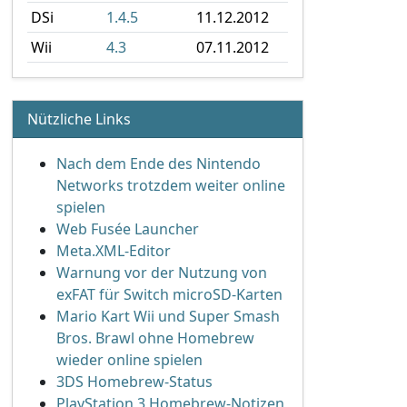
DSi
1.4.5
11.12.2012
Wii
4.3
07.11.2012
Nützliche Links
Nach dem Ende des Nintendo
Networks trotzdem weiter online
spielen
Web Fusée Launcher
Meta.XML-Editor
Warnung vor der Nutzung von
exFAT für Switch microSD-Karten
Mario Kart Wii und Super Smash
Bros. Brawl ohne Homebrew
wieder online spielen
3DS Homebrew-Status
PlayStation 3 Homebrew-Notizen