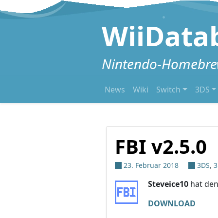
Zum Inhalt springen
WiiData
Nintendo-Homebrew
News
Wiki
Switch
3DS
FBI v2.5.0
23. Februar 2018
3DS
,
3
Steveice10
hat den 
DOWNLOAD