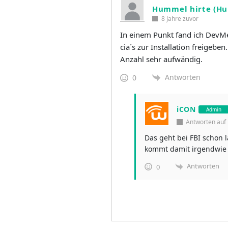
Hummel hirte (H
8 Jahre zuvor
In einem Punkt fand ich DevM
cia´s zur Installation freigebe
Anzahl sehr aufwändig.
Antworten
0
iCON
Admin
Antworten au
Das geht bei FBI schon 
kommt damit irgendwie ni
Antworten
0