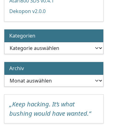
Atari800 3DS v0.4.1
Dekopon v2.0.0
Kategorien
Kategorien
Archiv
Archiv
„Keep hacking. It’s what
bushing would have wanted.“