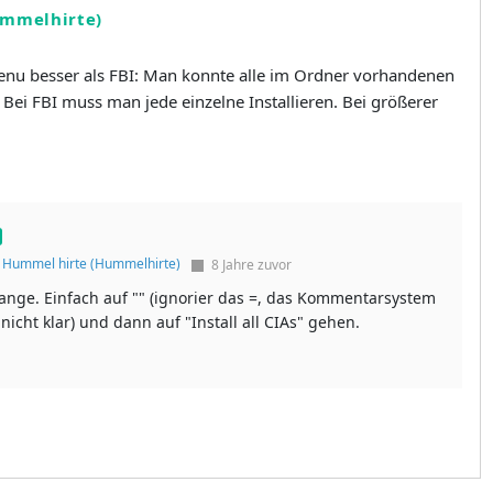
ummelhirte)
enu besser als FBI: Man konnte alle im Ordner vorhandenen
n. Bei FBI muss man jede einzelne Installieren. Bei größerer
f
Hummel hirte (Hummelhirte)
8 Jahre zuvor
lange. Einfach auf "" (ignorier das =, das Kommentarsystem
cht klar) und dann auf "Install all CIAs" gehen.