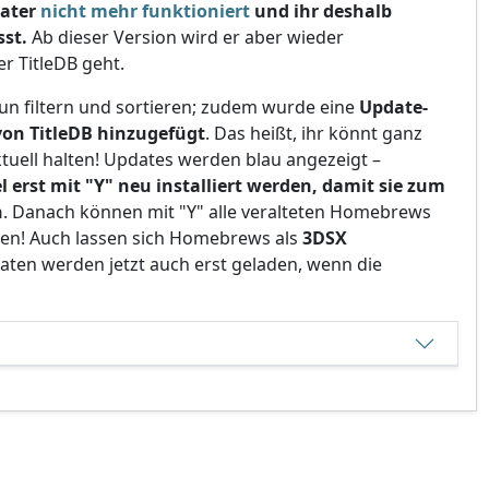
dater
nicht mehr funktioniert
und ihr deshalb
st.
Ab dieser Version wird er aber wieder
er TitleDB geht.
 nun filtern und sortieren; zudem wurde eine
Update-
on TitleDB hinzugefügt
. Das heißt, ihr könnt ganz
uell halten! Updates werden blau angezeigt –
l erst mit "Y" neu installiert werden, damit sie zum
n
. Danach können mit "Y" alle veralteten Homebrews
rden! Auch lassen sich Homebrews als
3DSX
aten werden jetzt auch erst geladen, wenn die
tion