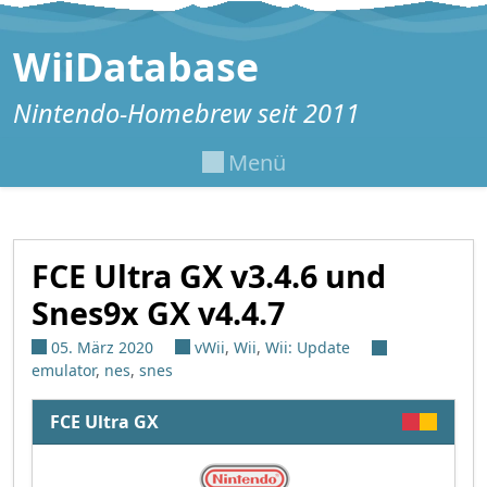
Zum Inhalt springen
WiiDatabase
Nintendo-Homebrew seit 2011
Menü
FCE Ultra GX v3.4.6 und
Snes9x GX v4.4.7
05. März 2020
vWii
,
Wii
,
Wii: Update
emulator
,
nes
,
snes
FCE Ultra GX