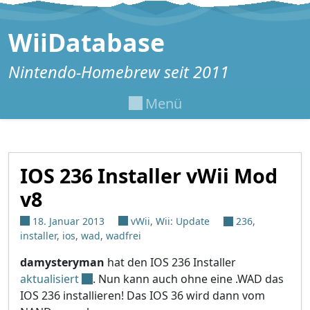
Zum Inhalt springen
WiiDatabase
Nintendo-Homebrew seit 2011
Menü
IOS 236 Installer vWii Mod
v8
18. Januar 2013
vWii
,
Wii: Update
236
,
installer
,
ios
,
wad
,
wadfrei
damysteryman
hat den IOS 236 Installer
aktualisiert
. Nun kann auch ohne eine .WAD das
IOS 236 installieren! Das IOS 36 wird dann vom