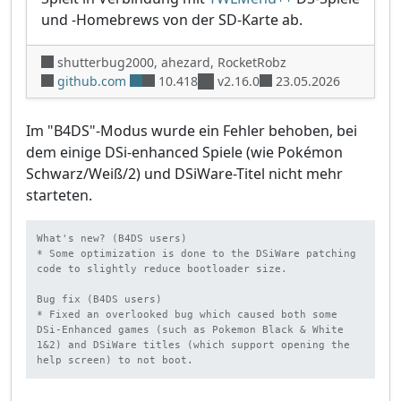
und -Homebrews von der SD-Karte ab.
shutterbug2000, ahezard, RocketRobz
github.com
10.418
v2.16.0
23.05.2026
Im "B4DS"-Modus wurde ein Fehler behoben, bei
dem einige DSi-enhanced Spiele (wie Pokémon
Schwarz/Weiß/2) und DSiWare-Titel nicht mehr
starteten.
What's new? (B4DS users)

* Some optimization is done to the DSiWare patching 
code to slightly reduce bootloader size.

Bug fix (B4DS users)

* Fixed an overlooked bug which caused both some 
DSi-Enhanced games (such as Pokemon Black & White 
1&2) and DSiWare titles (which support opening the 
help screen) to not boot.