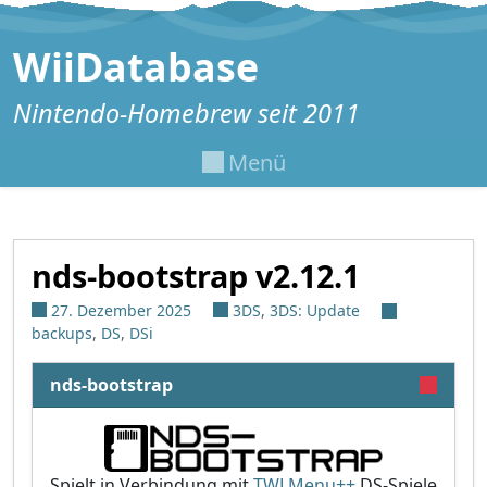
Zum Inhalt springen
WiiDatabase
Nintendo-Homebrew seit 2011
Menü
nds-bootstrap v2.12.1
27. Dezember 2025
3DS
,
3DS: Update
backups
,
DS
,
DSi
nds-bootstrap
Spielt in Verbindung mit
TWLMenu++
DS-Spiele