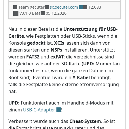
Team Xecuter
sx.xecuter.com
12.083
v3.1.0 Beta
05.12.2020
Neu in dieser Beta ist die
Unterstützung für USB-
Geräte
, wie Festplatten oder USB-Sticks, wenn die
Konsole
gedockt
ist.
XCIs
lassen sich dann von
diesen starten und
NSPs
installieren. Unterstützt
werden
FAT32
und
exFAT
; die Verzeichnisse sind
die gleichen wie auf der SD-Karte (
UPD:
Momentan
funktioniert es nur, wenn die ganzen Dateien im
Root sind). Eventuell wird ein
Y-Kabel
benötigt,
falls die Festplatte keine externe Stromversorgung
hat.
UPD:
Funktioniert auch im Handheld-Modus mit
einem
USB-C-Adapter
!
Verbessert wurde auch das
Cheat-System
. So ist
die Fortschrittsleiste nun akkurater und das