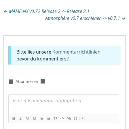
Beitragsnavigation
←
MAME-NX v0.72 Release 2 -> Release 2.1
Atmosphère v0.7 erschienen -> v0.7.1
→
Bitte lies unsere
Kommentarrichtlinien
,
bevor du kommentierst!
Abonnieren
{}
[+]