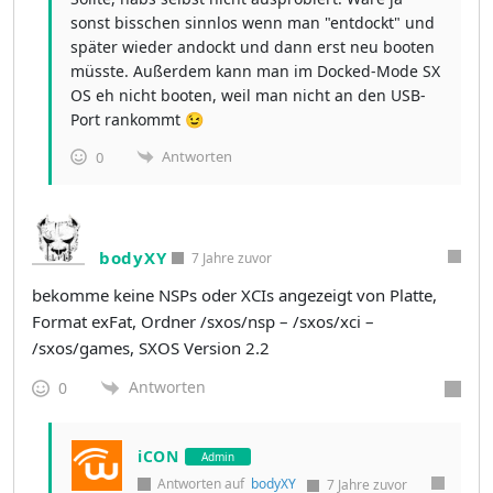
sonst bisschen sinnlos wenn man "entdockt" und
später wieder andockt und dann erst neu booten
müsste. Außerdem kann man im Docked-Mode SX
OS eh nicht booten, weil man nicht an den USB-
Port rankommt 😉
Antworten
0
bodyXY
7 Jahre zuvor
bekomme keine NSPs oder XCIs angezeigt von Platte,
Format exFat, Ordner /sxos/nsp – /sxos/xci –
/sxos/games, SXOS Version 2.2
Antworten
0
iCON
Admin
Antworten auf
bodyXY
7 Jahre zuvor