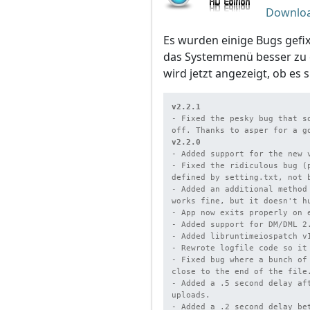
Downlo
Es wurden einige Bugs gef
das Systemmenü besser zu 
wird jetzt angezeigt, ob es 
- Fixed the pesky bug that s
v2.2.0
- Added support for the new v
- Fixed the ridiculous bug (
defined by setting.txt, not b
- Added an additional method
works fine, but it doesn't h
- App now exits properly on 
- Added support for DM/DML 2.
- Added libruntimeiospatch v1
- Rewrote logfile code so it
- Fixed bug where a bunch of
close to the end of the file.
- Added a .5 second delay af
uploads.

- Added a .2 second delay bet