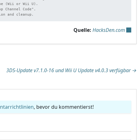
e (Wii or Wii U).

p Channel Code".

ion and cleanup.
Quelle:
HacksDen.com
tion
3DS-Update v7.1.0-16 und Wii U Update v4.0.3 verfügbar
→
arrichtlinien
, bevor du kommentierst!