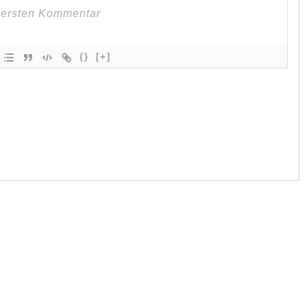
{}
[+]