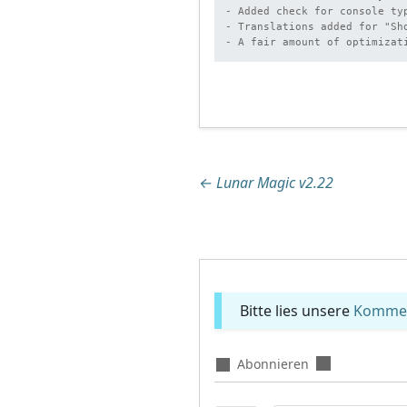
- Added check for console typ
- Translations added for "Sho
- A fair amount of optimizat
Beitragsnaviga
←
Lunar Magic v2.22
Bitte lies unsere
Komment
Abonnieren