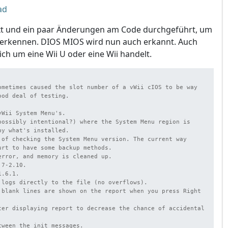
ad
ixt und ein paar Änderungen am Code durchgeführt, um
erkennen. DIOS MIOS wird nun auch erkannt. Auch
sich um eine Wii U oder eine Wii handelt.
ometimes caused the slot number of a vWii cIOS to be way 
Wii System Menu's.

possibly intentional?) where the System Menu region is 
y what's installed.

 of checking the System Menu version. The current way 
urt to have some backup methods.

error, and memory is cleaned up.

7-2.10.

.6.1.

 logs directly to the file (no overflows).

 blank lines are shown on the report when you press Right 


ter displaying report to decrease the chance of accidental 
ween the init messages.
