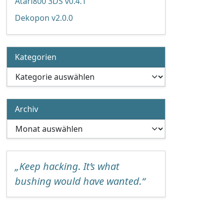
Atari800 3DS v0.4.1
Dekopon v2.0.0
Kategorien
Kategorien
Archiv
Archiv
„Keep hacking. It’s what
bushing would have wanted.“