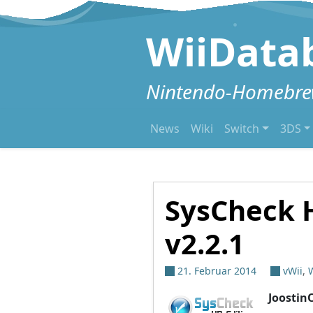
Zum Inhalt springen
WiiData
Nintendo-Homebrew
News
Wiki
Switch
3DS
SysCheck 
v2.2.1
21. Februar 2014
vWii
,
W
Joostin