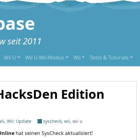
base
 seit 2011
Wii U
Wii U Wii-Modus
Wii
Tests & Tutorials
HacksDen Edition
ii
,
Wii: Update
syscheck
,
wii
,
wii u
Online
hat seinen SysCheck aktualisiert!