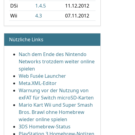
DSi
1.4.5
11.12.2012
Wii
4.3
07.11.2012
Nützliche Links
Nach dem Ende des Nintendo
Networks trotzdem weiter online
spielen
Web Fusée Launcher
Meta.XML-Editor
Warnung vor der Nutzung von
exFAT für Switch microSD-Karten
Mario Kart Wii und Super Smash
Bros. Brawl ohne Homebrew
wieder online spielen
3DS Homebrew-Status
PlayStation 3 Homebrew-Notizen