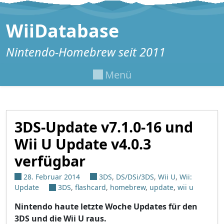
Zum Inhalt springen
WiiDatabase
Nintendo-Homebrew seit 2011
Menü
3DS-Update v7.1.0-16 und
Wii U Update v4.0.3
verfügbar
28. Februar 2014
3DS
,
DS/DSi/3DS
,
Wii U
,
Wii:
Update
3DS
,
flashcard
,
homebrew
,
update
,
wii u
Nintendo haute letzte Woche Updates für den
3DS und die Wii U raus.