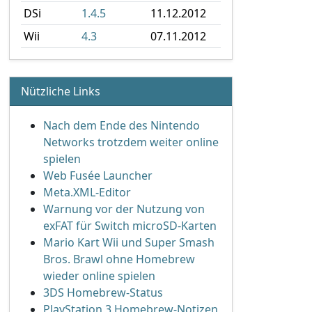
DSi
1.4.5
11.12.2012
Wii
4.3
07.11.2012
Nützliche Links
Nach dem Ende des Nintendo
Networks trotzdem weiter online
spielen
Web Fusée Launcher
Meta.XML-Editor
Warnung vor der Nutzung von
exFAT für Switch microSD-Karten
Mario Kart Wii und Super Smash
Bros. Brawl ohne Homebrew
wieder online spielen
3DS Homebrew-Status
PlayStation 3 Homebrew-Notizen