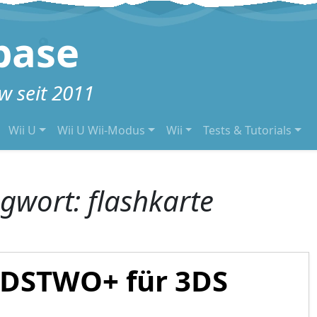
base
 seit 2011
Wii U
Wii U Wii-Modus
Wii
Tests & Tutorials
agwort:
flashkarte
 DSTWO+ für 3DS