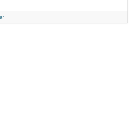
unter 'Gateway 3DS wird 3DS-Update v9.2.0-20 unterstüt
ar