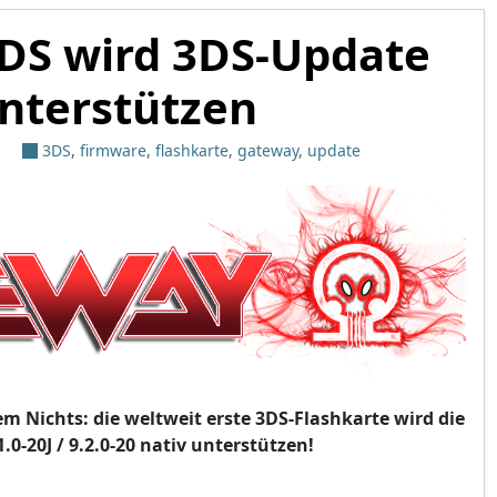
DS wird 3DS-Update
unterstützen
3DS
,
firmware
,
flashkarte
,
gateway
,
update
m Nichts: die weltweit erste 3DS-Flashkarte wird die
1.0-20J / 9.2.0-20 nativ unterstützen!
rd 3DS-Update v9.2.0-20 unterstützen"