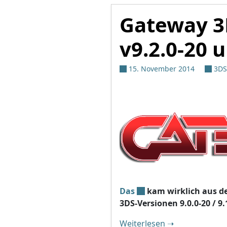
Gateway 3
v9.2.0-20 
15. November 2014
3DS
Das
kam wirklich aus de
3DS-Versionen 9.0.0-20 / 9.
"Gateway 3DS wi
Weiterlesen
➝