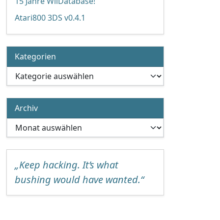
15 Jahre WiiDatabase!
Atari800 3DS v0.4.1
Kategorien
Kategorien
Archiv
Archiv
„Keep hacking. It’s what
bushing would have wanted.“