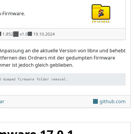
h-Firmware.
1.852
v1.0
19.10.2024
Anpassung an die aktuelle Version von libnx und behebt
Entfernen des Ordners mit der gedumpten Firmware
mer ist jedoch gleich geblieben.
d dumped firmware folder removal.
unter 'Switch Firmware Dumper v1.0 (19. Oktober 2024)'
ar
github.com