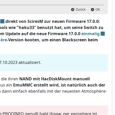
direkt von SciresM zur neuen Firmware 17.0.0:
ools wie "haku33" benutzt hat, um seine Switch zu
m Update auf die neue Firmware 17.0.0
einmalig
ère
-Version booten
, um einen Blackscreen
beim
10.2023 aktualisiert.
, die ihren
NAND mit HacDiskMount manuell
aus ein
EmuMMC erstellt wird, ist natürlich auch der
n dann einfach ebenfalls mit der neuesten Atmosphère-
ure PRODINFO genullt habt (bspw. per exosphere.ini