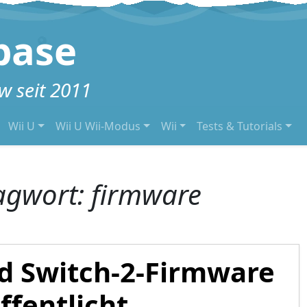
base
 seit 2011
Wii U
Wii U Wii-Modus
Wii
Tests & Tutorials
agwort:
firmware
d Switch-2-Firmware
ffentlicht