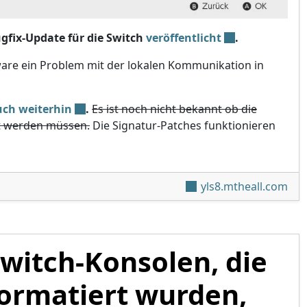
gfix-Update für die Switch
veröffentlicht
.
are ein Problem mit der lokalen Kommunikation in
uch weiterhin
.
Es ist noch nicht bekannt ob die
t werden müssen.
Die Signatur-Patches funktionieren
-Firmware 17.0.1 veröffentlicht
yls8.mtheall.com
witch-Konsolen, die
formatiert wurden,