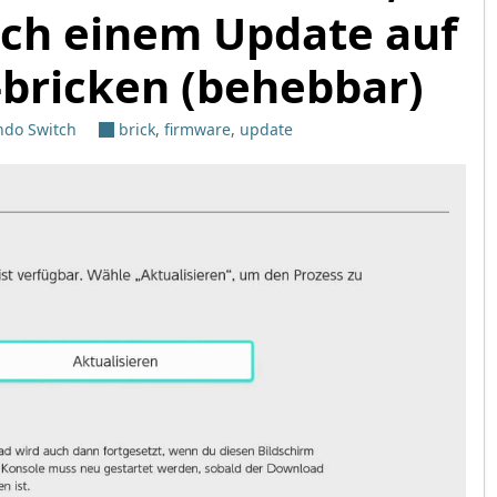
ch einem Update auf
t-bricken (behebbar)
ndo Switch
brick
,
firmware
,
update