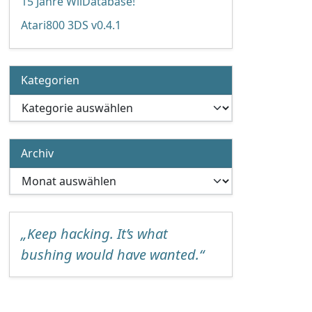
15 Jahre WiiDatabase!
Atari800 3DS v0.4.1
Kategorien
Kategorien
Archiv
Archiv
„Keep hacking. It’s what
bushing would have wanted.“