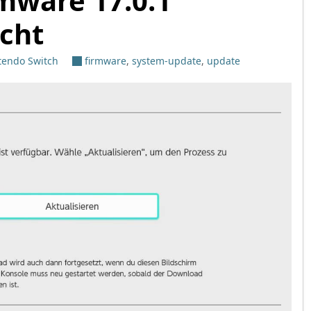
mware 17.0.1
icht
tendo Switch
firmware
,
system-update
,
update