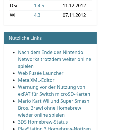
DSi
1.4.5
11.12.2012
Wii
4.3
07.11.2012
Nützliche Links
Nach dem Ende des Nintendo
Networks trotzdem weiter online
spielen
Web Fusée Launcher
Meta.XML-Editor
Warnung vor der Nutzung von
exFAT für Switch microSD-Karten
Mario Kart Wii und Super Smash
Bros. Brawl ohne Homebrew
wieder online spielen
3DS Homebrew-Status
PlayStation 3 Homebrew-Notizen