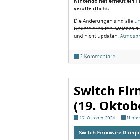
Nintendo hat erneut ein 
veröffentlicht.
Die Änderungen sind alle
un
Update erhalten, welches di
und nicht updaten.
Atmosph
zu Switch-
2 Kommentare
Switch Fi
(19. Oktob
19. Oktober 2024
Ninte
Switch Firmware Dumpe