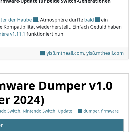
Firmware-Update für beide Switch-Generationen
ter der Haube
.
Atmosphère dürfte
bald
ein
e Kompatibilität wiederherstellt. Einfach Geduld haben
ère v1.11.1
funktioniert nun.
 und Switch-2-Firmware 22.1.0 veröffentlicht
yls8.mtheall.com
,
yls8.mtheall.com
rmware Dumper v1.0
er 2024)
ndo Switch
,
Nintendo Switch: Update
dumper
,
firmware
r