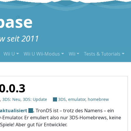
base
 seit 2011
Wii U
Wii U Wii-Modus
Wii
Tests & Tutorials
0.0.3
,
3DS: Neu
,
3DS: Update
3DS
,
emulator
,
homebrew
aktualisiert
.
TronDS ist – trotz des Namens – ein
mulator. Er emuliert also nur 3DS-Homebrews, keine
piele! Aber gut für Entwickler.