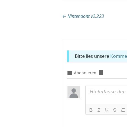
Beitragsnaviga
←
Nintendont v2.223
Bitte lies unsere
Komment
Abonnieren