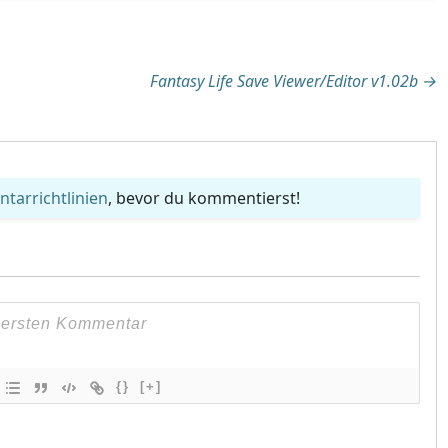
tion
Fantasy Life Save Viewer/Editor v1.02b
→
arrichtlinien
, bevor du kommentierst!
{}
[+]