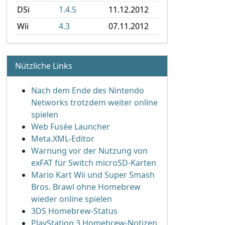
DSi
1.4.5
11.12.2012
Wii
4.3
07.11.2012
Nützliche Links
Nach dem Ende des Nintendo
Networks trotzdem weiter online
spielen
Web Fusée Launcher
Meta.XML-Editor
Warnung vor der Nutzung von
exFAT für Switch microSD-Karten
Mario Kart Wii und Super Smash
Bros. Brawl ohne Homebrew
wieder online spielen
3DS Homebrew-Status
PlayStation 3 Homebrew-Notizen