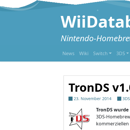
Zum Inhalt springen
WiiData
Nintendo-Homebrew
News
Wiki
Switch
3DS
TronDS v1.
23. November 2014
3DS
TronDS wurde
3DS-Homebrew-E
kommerziellen S