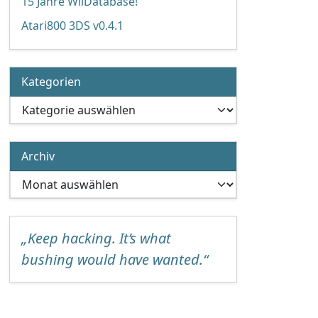
15 Jahre WiiDatabase!
Atari800 3DS v0.4.1
Kategorien
Kategorien
Archiv
Archiv
„Keep hacking. It’s what
bushing would have wanted.“