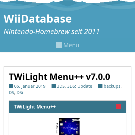
Zum Inhalt springen
WiiDatabase
Nintendo-Homebrew seit 2011
Menü
TWiLight Menu++ v7.0.0
06. Januar 2019
3DS
,
3DS: Update
backups
,
DS
,
DSi
TWiLight Menu++