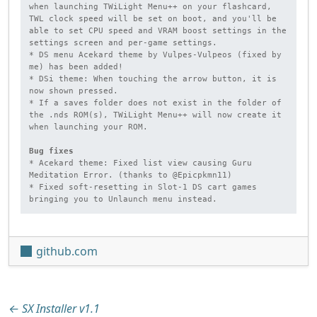
when launching TWiLight Menu++ on your flashcard, 
TWL clock speed will be set on boot, and you'll be 
able to set CPU speed and VRAM boost settings in the 
settings screen and per-game settings.

* DS menu Acekard theme by Vulpes-Vulpeos (fixed by 
me) has been added!

* DSi theme: When touching the arrow button, it is 
now shown pressed.

* If a saves folder does not exist in the folder of 
the .nds ROM(s), TWiLight Menu++ will now create it 
when launching your ROM.

Bug fixes
* Acekard theme: Fixed list view causing Guru 
Meditation Error. (thanks to @Epicpkmn11)

* Fixed soft-resetting in Slot-1 DS cart games 
bringing you to Unlaunch menu instead.
github.com
Beitragsnavigation
←
SX Installer v1.1