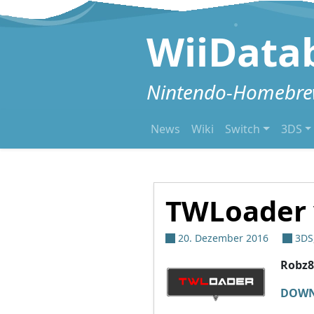
Zum Inhalt springen
WiiData
Nintendo-Homebrew
News
Wiki
Switch
3DS
TWLoader 
20. Dezember 2016
3DS
Robz8
DOW