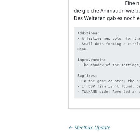
Eine 
die gleiche Animation wie be
Des Weiteren gab es noch e
Additions:
- A festive new color for th
- Small dots forming a circl
Menu.

Improvements:
- The shadow of the settings
Bugfixes:
- In the game counter, the n
- If DSP firm isn't found, o
- TWLNAND side: Reverted an 
Beitragsnaviga
←
Steelhax-Update