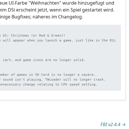
neue UI-Farbe "Weihnachten" wurde hinzugefügt und
im DSi erscheint jetzt, wenn ein Spiel gestartet wird.
inige Bugfixes; näheres im Changelog.
e UI: Christmas (or Red & Green)!

e will appear when you launch a game, just like in the DSi 
, cart, and game icons are no longer solid.

umber of games in SD Card is no longer a square.

r sound isn't playing, TWLoader will no longer crash.

unnecessary change relating to CPU speed setting.
tion
FBI v2.4.4
→