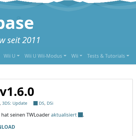
base
 seit 2011
Wii U
Wii U Wii-Modus
Wii
Tests & Tutorials
v1.6.0
,
3DS: Update
DS
,
DSi
hat seinen TWLoader
aktualisiert
.
NLOAD