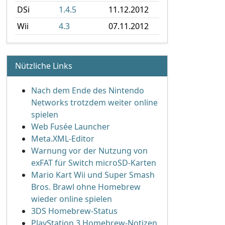
DSi
1.4.5
11.12.2012
Wii
4.3
07.11.2012
Nützliche Links
Nach dem Ende des Nintendo
Networks trotzdem weiter online
spielen
Web Fusée Launcher
Meta.XML-Editor
Warnung vor der Nutzung von
exFAT für Switch microSD-Karten
Mario Kart Wii und Super Smash
Bros. Brawl ohne Homebrew
wieder online spielen
3DS Homebrew-Status
PlayStation 3 Homebrew-Notizen