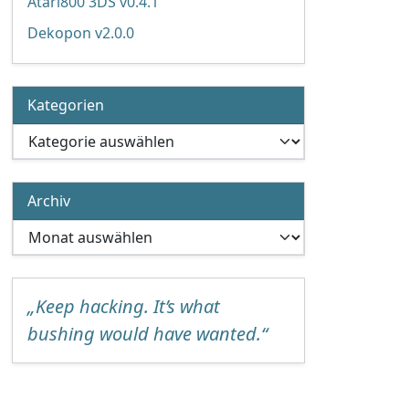
Atari800 3DS v0.4.1
Dekopon v2.0.0
Kategorien
Kategorien
Archiv
Archiv
„Keep hacking. It’s what
bushing would have wanted.“