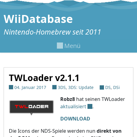
Zum Inhalt springen
WiiDatabase
Nintendo-Homebrew seit 2011
Menü
TWLoader v2.1.1
04. Januar 2017
3DS
,
3DS: Update
DS
,
DSi
Robz8
hat seinen TWLoader
aktualisiert
.
DOWNLOAD
Die Icons der NDS-Spiele werden nun
direkt von