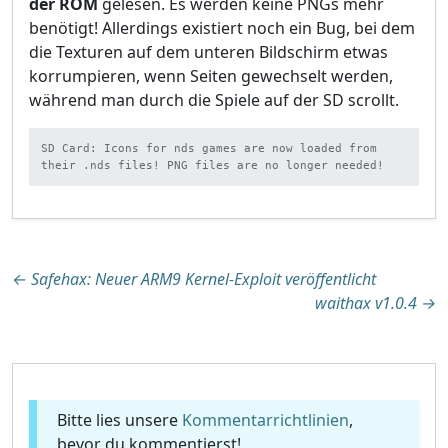
der ROM
gelesen. Es werden keine PNGs mehr
benötigt! Allerdings existiert noch ein Bug, bei dem
die Texturen auf dem unteren Bildschirm etwas
korrumpieren, wenn Seiten gewechselt werden,
während man durch die Spiele auf der SD scrollt.
SD Card: Icons for nds games are now loaded from 
their .nds files! PNG files are no longer needed!
Beitragsnavigation
←
Safehax: Neuer ARM9 Kernel-Exploit veröffentlicht
waithax v1.0.4
→
Bitte lies unsere
Kommentarrichtlinien
,
bevor du kommentierst!