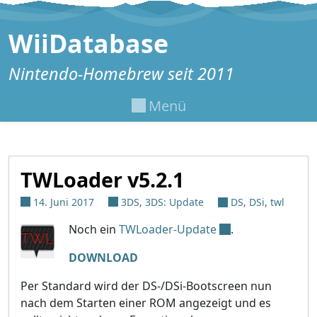
Zum Inhalt springen
WiiDatabase
Nintendo-Homebrew seit 2011
Menü
TWLoader v5.2.1
14. Juni 2017
3DS
,
3DS: Update
DS
,
DSi
,
twl
Noch ein
TWLoader-Update
.
DOWNLOAD
Per Standard wird der DS-/DSi-Bootscreen nun
nach dem Starten einer ROM angezeigt und es