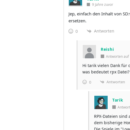
9 Jahre zuvor
Jep, einfach den Inhalt von S
ersetzen.
Antworten
0
Reishi
Antworten au
Hi tarik vielen Dank für
was bedeutet rpx Datei?
Antworten
0
Tarik
Antwor
RPX-Dateien sind a
dem bisherige Hom
Die Spiele im "Lo