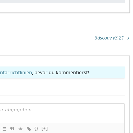
tion
3dsconv v3.21
→
arrichtlinien
, bevor du kommentierst!
{}
[+]