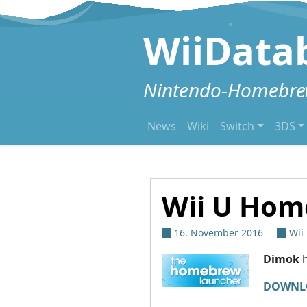
Zum Inhalt springen
WiiData
Nintendo-Homebrew
News
Wiki
Switch
3DS
Wii U Hom
16. November 2016
Wii
Dimok
h
DOWNL