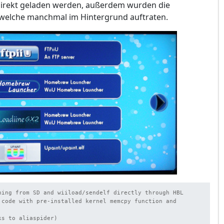
direkt geladen werden, außerdem wurden die
 welche manchmal im Hintergrund auftraten.
hing from SD and wiiload/sendelf directly through HBL

 code with pre-installed kernel memcpy function and 
ks to aliaspider)