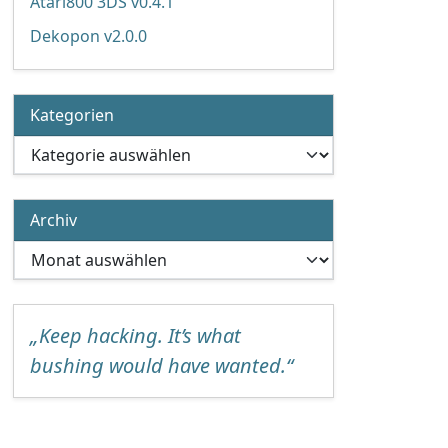
Atari800 3DS v0.4.1
Dekopon v2.0.0
Kategorien
Kategorien
Archiv
Archiv
„Keep hacking. It’s what
bushing would have wanted.“