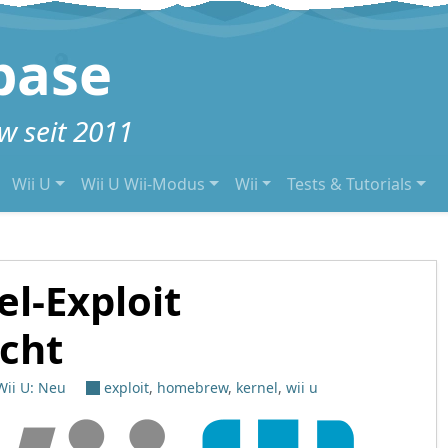
base
 seit 2011
Wii U
Wii U Wii-Modus
Wii
Tests & Tutorials
el-Exploit
icht
Wii U: Neu
exploit
,
homebrew
,
kernel
,
wii u