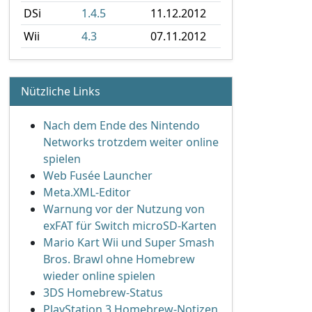
DSi
1.4.5
11.12.2012
Wii
4.3
07.11.2012
Nützliche Links
Nach dem Ende des Nintendo
Networks trotzdem weiter online
spielen
Web Fusée Launcher
Meta.XML-Editor
Warnung vor der Nutzung von
exFAT für Switch microSD-Karten
Mario Kart Wii und Super Smash
Bros. Brawl ohne Homebrew
wieder online spielen
3DS Homebrew-Status
PlayStation 3 Homebrew-Notizen