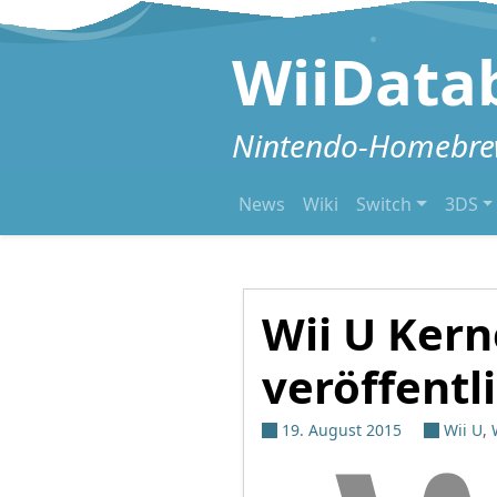
Zum Inhalt springen
WiiData
Nintendo-Homebrew
News
Wiki
Switch
3DS
Wii U Kern
veröffentl
19. August 2015
Wii U
,