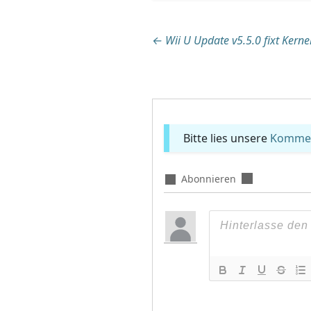
Beitragsnaviga
←
Wii U Update v5.5.0 fixt Kernel
Bitte lies unsere
Komment
Abonnieren