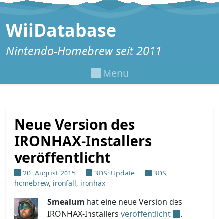
Zum Inhalt springen
WiiDatabase
Nintendo-Homebrew seit 2011
Menü
Neue Version des
IRONHAX-Installers
veröffentlicht
20. August 2015
3DS: Update
3DS
,
homebrew
,
ironfall
,
ironhax
Smealum
hat eine neue Version des
IRONHAX-Installers
veröffentlicht
.