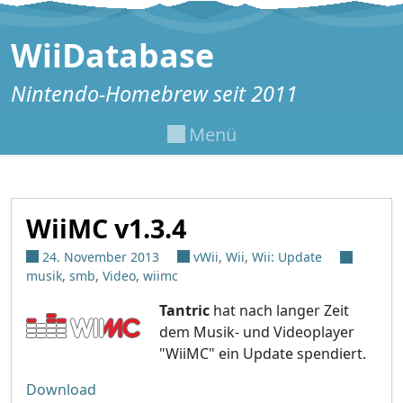
Zum Inhalt springen
WiiDatabase
Nintendo-Homebrew seit 2011
Menü
WiiMC v1.3.4
24. November 2013
vWii
,
Wii
,
Wii: Update
musik
,
smb
,
Video
,
wiimc
Tantric
hat nach langer Zeit
dem Musik- und Videoplayer
"WiiMC" ein Update spendiert.
Download