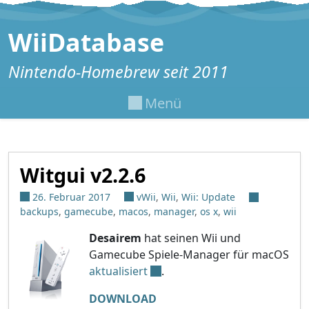
Zum Inhalt springen
WiiDatabase
Nintendo-Homebrew seit 2011
Menü
Witgui v2.2.6
26. Februar 2017
vWii
,
Wii
,
Wii: Update
backups
,
gamecube
,
macos
,
manager
,
os x
,
wii
Desairem
hat seinen Wii und
Gamecube Spiele-Manager für macOS
aktualisiert
.
DOWNLOAD