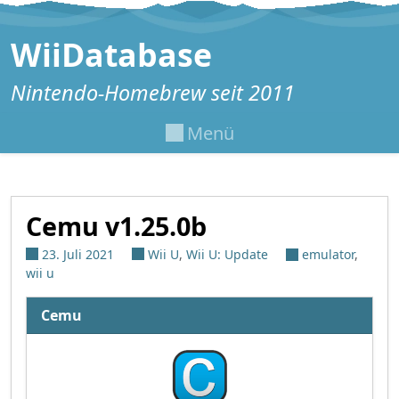
Zum Inhalt springen
WiiDatabase
Nintendo-Homebrew seit 2011
Menü
Cemu v1.25.0b
23. Juli 2021
Wii U
,
Wii U: Update
emulator
,
wii u
Cemu