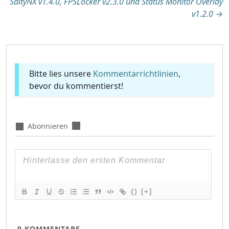
SaltyNX v1.4.0, FPSLocker v2.3.0 und Status Monitor Overlay
v1.2.0
→
Bitte lies unsere
Kommentarrichtlinien
,
bevor du kommentierst!
Abonnieren
{}
[+]
0
KOMMENTARE