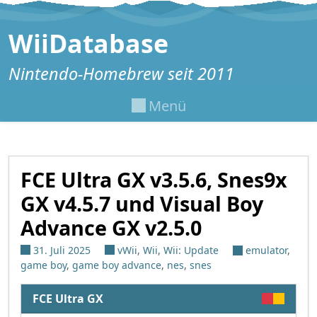
Zum Inhalt springen
WiiDatabase
Nintendo-Homebrew seit 2011
Menü
FCE Ultra GX v3.5.6, Snes9x
GX v4.5.7 und Visual Boy
Advance GX v2.5.0
31. Juli 2025
vWii
,
Wii
,
Wii: Update
emulator
,
game boy
,
game boy advance
,
nes
,
snes
FCE Ultra GX