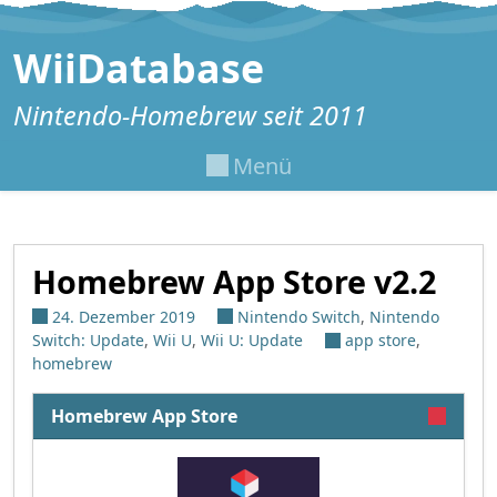
Zum Inhalt springen
WiiDatabase
Nintendo-Homebrew seit 2011
Menü
Homebrew App Store v2.2
24. Dezember 2019
Nintendo Switch
,
Nintendo
Switch: Update
,
Wii U
,
Wii U: Update
app store
,
homebrew
Homebrew App Store